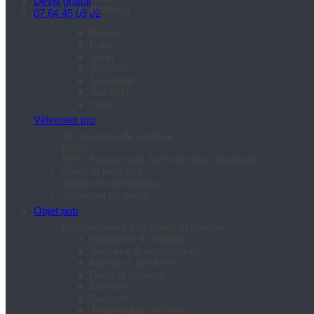
Devis gratuit
Pantalon
07 64 45 09 02
Polaire
Polo
Short
Softshell
Sweatshirt
Tee-shirt
Veste
Vêtement pro
Accessoires de soudure
Bistro
EPI – Equipement de Protection Individuelle
Santé et bien-être
Vêtement d’entreprise
Vêtement de travail
Objet pub
Personnalisez vos objets et goodies
Bagagerie & Voyage
Bien-être & Accessoires
Bureau & Business
Déco et Intérieur
Ecriture
Gadgets
Jeune public et Jeux