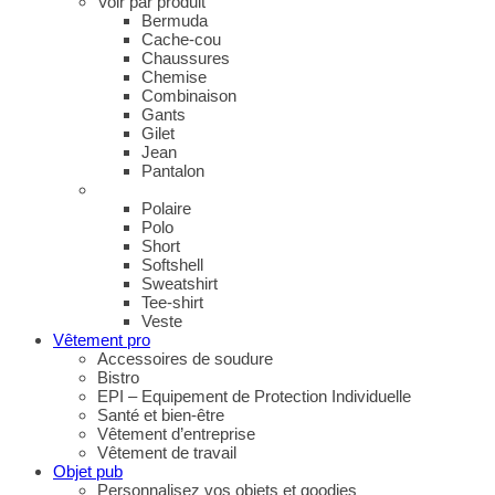
Voir par produit
Bermuda
Cache-cou
Chaussures
Chemise
Combinaison
Gants
Gilet
Jean
Pantalon
Polaire
Polo
Short
Softshell
Sweatshirt
Tee-shirt
Veste
Vêtement pro
Accessoires de soudure
Bistro
EPI – Equipement de Protection Individuelle
Santé et bien-être
Vêtement d’entreprise
Vêtement de travail
Objet pub
Personnalisez vos objets et goodies