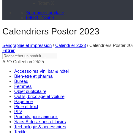
Totem X
Se rendre sur place
09h00 - 18h00
Calendriers Poster 2023
Sérigraphie et impression
/
Calendrier 2023
/
Calendriers Poster 20
Filtrer
Rechercher
un
APO Collection 24/25
produit
...
Accessoires vin, bar & hôtel
Bien-etre et pharma
Bureau
Femmes
Objet publicitaire
Outils, bricolage et voiture
Papeterie
Pluie et froid
PLV
Produits pour animaux
Sacs À dos, sacs et loisirs
Technologie & accessoires
Textile