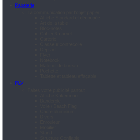
Papeterie
La communication par l’objet papier
Affiche Standard et découpée
Art de la table
Bloc-notes
Cahier & carnet
Carterie
Classeur contrecollé
Dépliant
Flyer
Notebook
Matériel de bureau
Pochette
Tablette et tableau effaçable
PLV
Faites votre publicité partout
Affiche Kakémono
Banderole
Voile / Beach Flag
Cadre aluminium
Divers
Enrouleur
Mobilier
Stand
Structure Gonflable