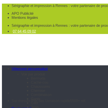
Passer
Sérigraphie et impression à Rennes
: votre partenaire de pro
au
APO Publicité
contenu
Mentions légales
Sérigraphie et impression à Rennes
: votre partenaire de pro
07 64 45 09 02
Vêtement personnalisé
Voir par produit
Bermuda
Cache-cou
Chaussures
Chemise
Combinaison
Gants
Sur-mesure
Prix bas
Livraison rapide
5500+ réf.
Gilet
Jean