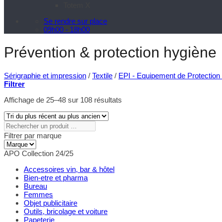
Totem X
Se rendre sur place
09h00 - 18h00
Prévention & protection hygiène
Sérigraphie et impression
/
Textile
/
EPI - Equipement de Protection 
Filtrer
Trié
Affichage de 25–48 sur 108 résultats
du
plus
récent
Rechercher
au
un
Filtrer par marque
plus
produit
ancien
...
APO Collection 24/25
Accessoires vin, bar & hôtel
Bien-etre et pharma
Bureau
Femmes
Objet publicitaire
Outils, bricolage et voiture
Papeterie