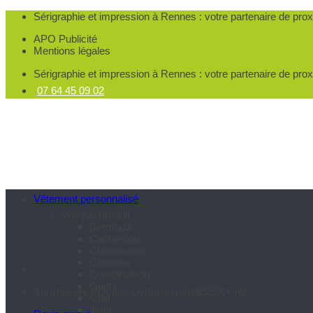
Passer
Sérigraphie et impression à Rennes
: votre partenaire de pro
au
APO Publicité
contenu
Mentions légales
Sérigraphie et impression à Rennes
: votre partenaire de pro
07 64 45 09 02
Vêtement personnalisé
Voir par produit
Bermuda
Cache-cou
Chaussures
Chemise
Combinaison
Gants
Sur-mesure
Prix bas
Livraison rapide
5500+ réf.
Gilet
Jean