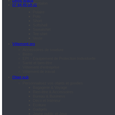
Devis gratuit
Pantalon
07 64 45 09 02
Polaire
Polo
Short
Softshell
Sweatshirt
Tee-shirt
Veste
Vêtement pro
Accessoires de soudure
Bistro
EPI – Equipement de Protection Individuelle
Santé et bien-être
Vêtement d’entreprise
Vêtement de travail
Objet pub
Personnalisez vos objets et goodies
Bagagerie & Voyage
Bien-être & Accessoires
Bureau & Business
Déco et Intérieur
Ecriture
Gadgets
Jeune public et Jeux