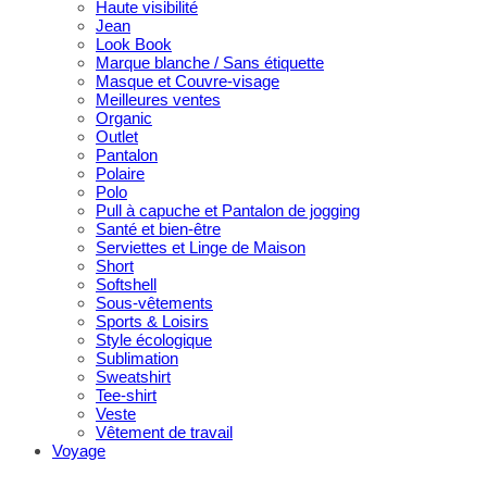
Haute visibilité
Jean
Look Book
Marque blanche / Sans étiquette
Masque et Couvre-visage
Meilleures ventes
Organic
Outlet
Pantalon
Polaire
Polo
Pull à capuche et Pantalon de jogging
Santé et bien-être
Serviettes et Linge de Maison
Short
Softshell
Sous-vêtements
Sports & Loisirs
Style écologique
Sublimation
Sweatshirt
Tee-shirt
Veste
Vêtement de travail
Voyage