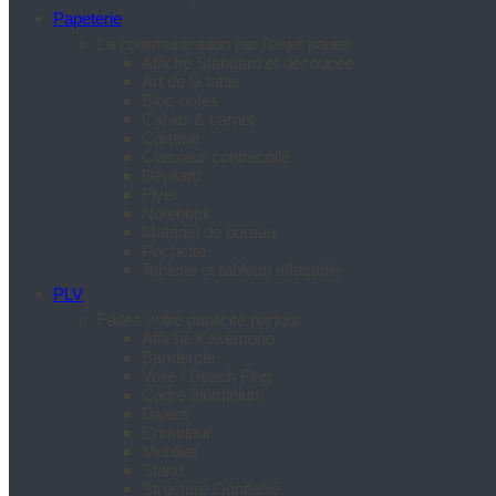
Papeterie
La communication par l’objet papier
Affiche Standard et découpée
Art de la table
Bloc-notes
Cahier & carnet
Carterie
Classeur contrecollé
Dépliant
Flyer
Notebook
Matériel de bureau
Pochette
Tablette et tableau effaçable
PLV
Faites votre publicité partout
Affiche Kakémono
Banderole
Voile / Beach Flag
Cadre aluminium
Divers
Enrouleur
Mobilier
Stand
Structure Gonflable