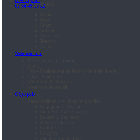
Devis gratuit
Pantalon
07 64 45 09 02
Polaire
Polo
Short
Softshell
Sweatshirt
Tee-shirt
Veste
Vêtement pro
Accessoires de soudure
Bistro
EPI – Equipement de Protection Individuelle
Santé et bien-être
Vêtement d’entreprise
Vêtement de travail
Objet pub
Personnalisez vos objets et goodies
Bagagerie & Voyage
Bien-être & Accessoires
Bureau & Business
Déco et Intérieur
Ecriture
Gadgets
Jeune public et Jeux