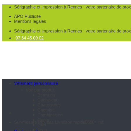
Passer
Sérigraphie et impression à Rennes
: votre partenaire de pro
au
APO Publicité
contenu
Mentions légales
Sérigraphie et impression à Rennes
: votre partenaire de pro
07 64 45 09 02
Vêtement personnalisé
Voir par produit
Bermuda
Cache-cou
Chaussures
Chemise
Combinaison
Gants
Sur-mesure
Prix bas
Livraison rapide
5500+ réf.
Gilet
Jean