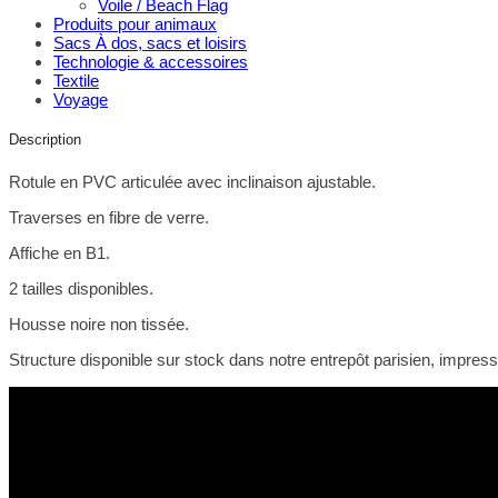
Voile / Beach Flag
Produits pour animaux
Sacs À dos, sacs et loisirs
Technologie & accessoires
Textile
Voyage
Description
Rotule en PVC articulée avec inclinaison ajustable.
Traverses en fibre de verre.
Affiche en B1.
2 tailles disponibles.
Housse noire non tissée.
Structure disponible sur stock dans notre entrepôt parisien, impres