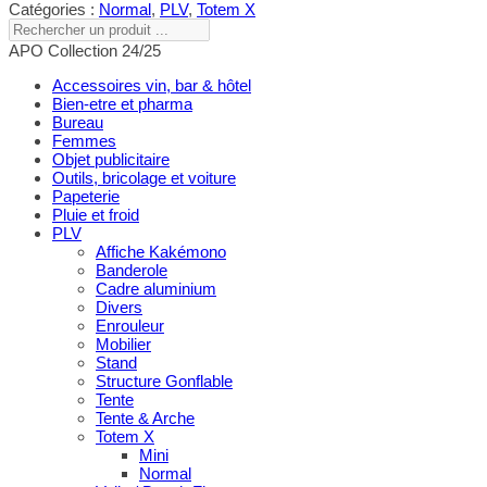
Catégories :
Normal
,
PLV
,
Totem X
Rechercher
un
APO Collection 24/25
produit
...
Accessoires vin, bar & hôtel
Bien-etre et pharma
Bureau
Femmes
Objet publicitaire
Outils, bricolage et voiture
Papeterie
Pluie et froid
PLV
Affiche Kakémono
Banderole
Cadre aluminium
Divers
Enrouleur
Mobilier
Stand
Structure Gonflable
Tente
Tente & Arche
Totem X
Mini
Normal