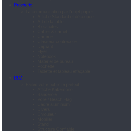
Papeterie
La communication par l’objet papier
Affiche Standard et découpée
Art de la table
Bloc-notes
Cahier & carnet
Carterie
Classeur contrecollé
Dépliant
Flyer
Notebook
Matériel de bureau
Pochette
Tablette et tableau effaçable
PLV
Faites votre publicité partout
Affiche Kakémono
Banderole
Voile / Beach Flag
Cadre aluminium
Divers
Enrouleur
Mobilier
Stand
Structure Gonflable