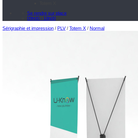
Totem X
Se rendre sur place
09h00 - 18h00
Sérigraphie et impression
/
PLV
/
Totem X
/
Normal