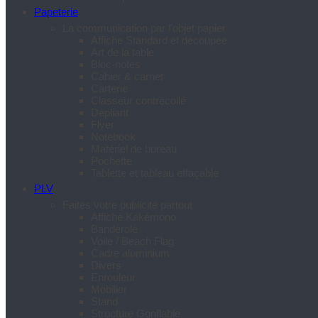
Papeterie
La communication par l’objet papier
Affiche Standard et découpée
Art de la table
Bloc-notes
Cahier & carnet
Carterie
Classeur contrecollé
Dépliant
Flyer
Notebook
Matériel de bureau
Pochette
Tablette et tableau effaçable
PLV
Faites votre publicité partout
Affiche Kakémono
Banderole
Voile / Beach Flag
Cadre aluminium
Divers
Enrouleur
Mobilier
Stand
Structure Gonflable