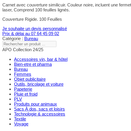
Carnet avec couverture similicuir. Couleur noire, incluent une ferm
laser, Comprend 100 feuilles lignés.
Couverture Rigide. 100 Feuilles
Je souhaite un devis personnalisé
Prix & délai au 07 64 45 09 02
Catégorie :
Bureau
Rechercher
un
APO Collection 24/25
produit
...
Accessoires vin, bar & hôtel
Bien-etre et pharma
Bureau
Femmes
Objet publicitaire
Outils, bricolage et voiture
Papeterie
Pluie et froid
PLV
Produits pour animaux
Sacs À dos, sacs et loisirs
Technologie & accessoires
Textile
Voyage