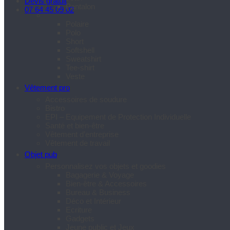
Devis gratuit
Pantalon
07 64 45 09 02
Polaire
Polo
Short
Softshell
Sweatshirt
Tee-shirt
Veste
Vêtement pro
Accessoires de soudure
Bistro
EPI – Equipement de Protection Individuelle
Santé et bien-être
Vêtement d’entreprise
Vêtement de travail
Objet pub
Personnalisez vos objets et goodies
Bagagerie & Voyage
Bien-être & Accessoires
Bureau & Business
Déco et Intérieur
Ecriture
Gadgets
Jeune public et Jeux