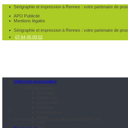
Passer
Sérigraphie et impression à Rennes
: votre partenaire de pro
au
APO Publicité
contenu
Mentions légales
Sérigraphie et impression à Rennes
: votre partenaire de pro
07 64 45 09 02
Vêtement personnalisé
Voir par produit
Bermuda
Cache-cou
Chaussures
Chemise
Combinaison
Gants
Sur-mesure
Prix bas
Livraison rapide
5500+ réf.
Gilet
Jean