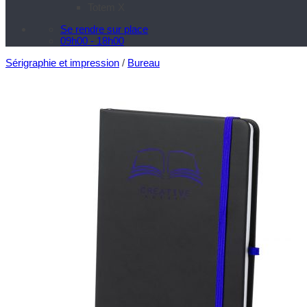
Totem X
Se rendre sur place
09h00 - 18h00
Sérigraphie et impression
/
Bureau