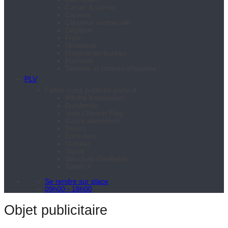
Cahier & carnet
Carterie
Classeur contrecollé
Dépliant
Flyer
Notebook
Matériel de bureau
Pochette
Tablette et tableau effaçable
PLV
Faites votre publicité partout
Affiche Kakémono
Banderole
Voile / Beach Flag
Cadre aluminium
Divers
Enrouleur
Mobilier
Stand
Structure Gonflable
Totem X
Se rendre sur place
09h00 - 18h00
Objet publicitaire