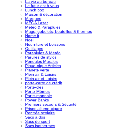
La vie au bureau
Le futur est à vous
Lunch box
Maison & décoration
Marques
MEGA Laser
Météo & Parapluies
Mugs, gobelets, bouteilles & thermos
Name it
Noël
Nourriture et boissons
Outillages
Parapluies & Météo
Parures de stylos
Pendules Murales
Pique-nique Articles
Planète verte
Plein air & Loisirs
Plein air et Loisirs
porte-carte de crédit
Porte-clés
Porte-Mémos
Porte-monnaie
Power Banks
Premiers secours & Sécurité
Prises allume-cigare
Rentrée scolaire
Sacs à dos
Sacs de sport
Sacs isothermes