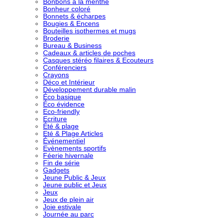
Bonbons à la menthe
Bonheur coloré
Bonnets & écharpes
Bougies & Encens
Bouteilles isothermes et mugs
Broderie
Bureau & Business
Cadeaux & articles de poches
Casques stéréo filaires & Ecouteurs
Conférenciers
Crayons
Déco et Intérieur
Développement durable malin
Éco basique
Éco évidence
Eco-friendly
Ecriture
Été & plage
Eté & Plage Articles
Événementiel
Evènements sportifs
Féerie hivernale
Fin de série
Gadgets
Jeune Public & Jeux
Jeune public et Jeux
Jeux
Jeux de plein air
Joie estivale
Journée au parc