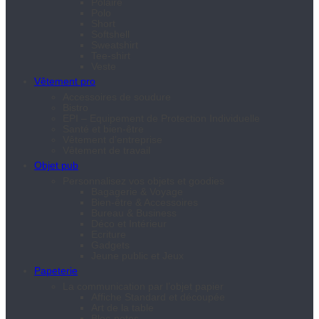
Polaire
Polo
Short
Softshell
Sweatshirt
Tee-shirt
Veste
Vêtement pro
Accessoires de soudure
Bistro
EPI – Equipement de Protection Individuelle
Santé et bien-être
Vêtement d’entreprise
Vêtement de travail
Objet pub
Personnalisez vos objets et goodies
Bagagerie & Voyage
Bien-être & Accessoires
Bureau & Business
Déco et Intérieur
Ecriture
Gadgets
Jeune public et Jeux
Papeterie
La communication par l’objet papier
Affiche Standard et découpée
Art de la table
Bloc-notes