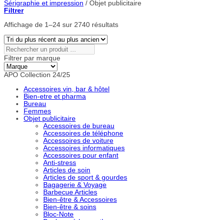
Sérigraphie et impression
/
Objet publicitaire
Filtrer
Trié
Affichage de 1–24 sur 2740 résultats
du
plus
récent
Rechercher
au
un
Filtrer par marque
plus
produit
ancien
...
APO Collection 24/25
Accessoires vin, bar & hôtel
Bien-etre et pharma
Bureau
Femmes
Objet publicitaire
Accessoires de bureau
Accessoires de téléphone
Accessoires de voiture
Accessoires informatiques
Accessoires pour enfant
Anti-stress
Articles de soin
Articles de sport & gourdes
Bagagerie & Voyage
Barbecue Articles
Bien-être & Accessoires
Bien-être & soins
Bloc-Note