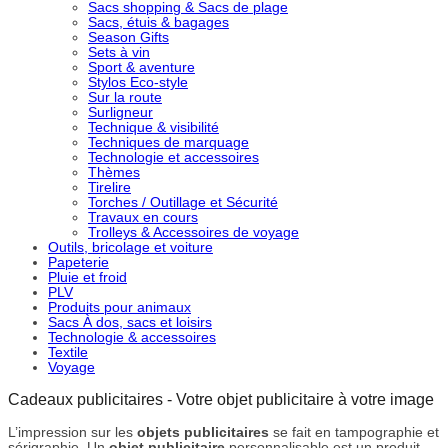
Sacs shopping & Sacs de plage
Sacs, étuis & bagages
Season Gifts
Sets à vin
Sport & aventure
Stylos Eco-style
Sur la route
Surligneur
Technique & visibilité
Techniques de marquage
Technologie et accessoires
Thèmes
Tirelire
Torches / Outillage et Sécurité
Travaux en cours
Trolleys & Accessoires de voyage
Outils, bricolage et voiture
Papeterie
Pluie et froid
PLV
Produits pour animaux
Sacs À dos, sacs et loisirs
Technologie & accessoires
Textile
Voyage
Cadeaux publicitaires - Votre objet publicitaire à votre image
L’impression sur les
objets publicitaires
se fait en tampographie et
sérigraphie. Un
objet publicitaire
personnalisable est un produit