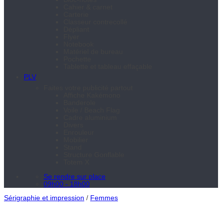
Cahier & carnet
Carterie
Classeur contrecollé
Dépliant
Flyer
Notebook
Matériel de bureau
Pochette
Tablette et tableau effaçable
PLV
Faites votre publicité partout
Affiche Kakémono
Banderole
Voile / Beach Flag
Cadre aluminium
Divers
Enrouleur
Mobilier
Stand
Structure Gonflable
Totem X
Se rendre sur place
09h00 - 18h00
Sérigraphie et impression
/
Femmes