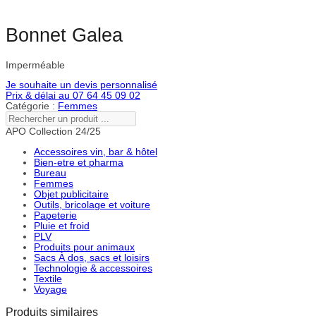
Bonnet Galea
Imperméable
Je souhaite un devis personnalisé
Prix & délai au 07 64 45 09 02
Catégorie :
Femmes
Rechercher
un
APO Collection 24/25
produit
...
Accessoires vin, bar & hôtel
Bien-etre et pharma
Bureau
Femmes
Objet publicitaire
Outils, bricolage et voiture
Papeterie
Pluie et froid
PLV
Produits pour animaux
Sacs À dos, sacs et loisirs
Technologie & accessoires
Textile
Voyage
Produits similaires