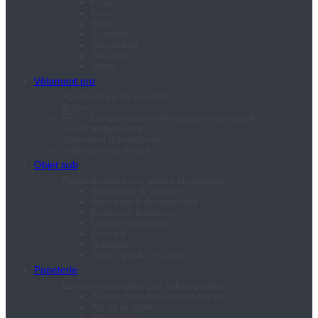
Polaire
Polo
Short
Softshell
Sweatshirt
Tee-shirt
Veste
Vêtement pro
Accessoires de soudure
Bistro
EPI – Equipement de Protection Individuelle
Santé et bien-être
Vêtement d’entreprise
Vêtement de travail
Objet pub
Personnalisez vos objets et goodies
Bagagerie & Voyage
Bien-être & Accessoires
Bureau & Business
Déco et Intérieur
Ecriture
Gadgets
Jeune public et Jeux
Papeterie
La communication par l’objet papier
Affiche Standard et découpée
Art de la table
Bloc-notes