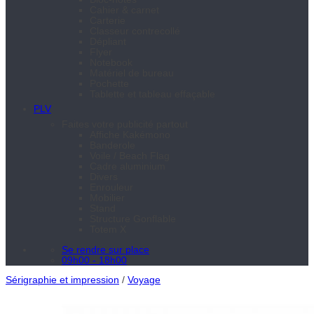
Cahier & carnet
Carterie
Classeur contrecollé
Dépliant
Flyer
Notebook
Matériel de bureau
Pochette
Tablette et tableau effaçable
PLV
Faites votre publicité partout
Affiche Kakémono
Banderole
Voile / Beach Flag
Cadre aluminium
Divers
Enrouleur
Mobilier
Stand
Structure Gonflable
Totem X
Se rendre sur place
09h00 - 18h00
Sérigraphie et impression
/
Voyage