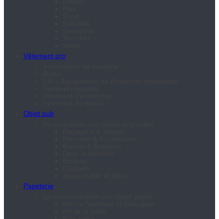
Polaire
Polo
Short
Softshell
Sweatshirt
Tee-shirt
Veste
Vêtement pro
Accessoires de soudure
Bistro
EPI – Equipement de Protection Individuelle
Santé et bien-être
Vêtement d’entreprise
Vêtement de travail
Objet pub
Personnalisez vos objets et goodies
Bagagerie & Voyage
Bien-être & Accessoires
Bureau & Business
Déco et Intérieur
Ecriture
Gadgets
Jeune public et Jeux
Papeterie
La communication par l’objet papier
Affiche Standard et découpée
Art de la table
Bloc-notes