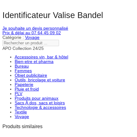
Identificateur Valise Bandel
Je souhaite un devis personnalisé
Prix & délai au 07 64 45 09 02
Catégorie :
Voyage
Rechercher
un
APO Collection 24/25
produit
...
Accessoires vin, bar & hôtel
Bien-etre et pharma
Bureau
Femmes
Objet publicitaire
Outils, bricolage et voiture
Papeterie
Pluie et froid
PLV
Produits pour animaux
Sacs À dos, sacs et loisirs
Technologie & accessoires
Textile
Voyage
Produits similaires