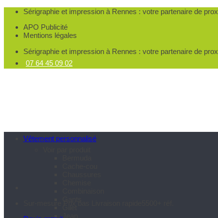
Passer
Sérigraphie et impression à Rennes
: votre partenaire de pro
au
APO Publicité
contenu
Mentions légales
Sérigraphie et impression à Rennes
: votre partenaire de pro
07 64 45 09 02
Vêtement personnalisé
Voir par produit
Bermuda
Cache-cou
Chaussures
Chemise
Combinaison
Gants
Sur-mesure
Prix bas
Livraison rapide
5500+ réf.
Gilet
Jean