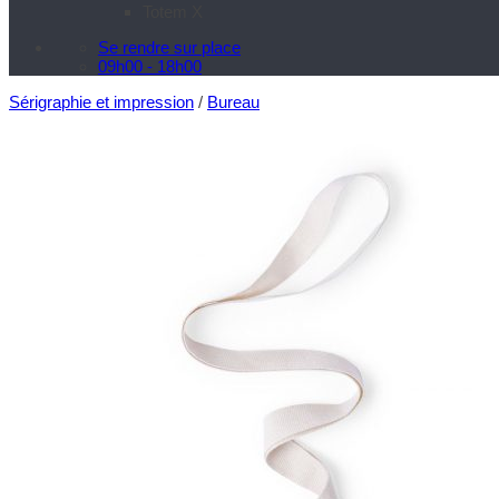
Totem X
Se rendre sur place
09h00 - 18h00
Sérigraphie et impression
/
Bureau