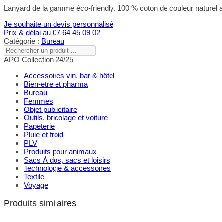
Lanyard de la gamme éco-friendly. 100 % coton de couleur naturel
Je souhaite un devis personnalisé
Prix & délai au 07 64 45 09 02
Catégorie :
Bureau
Rechercher
un
APO Collection 24/25
produit
...
Accessoires vin, bar & hôtel
Bien-etre et pharma
Bureau
Femmes
Objet publicitaire
Outils, bricolage et voiture
Papeterie
Pluie et froid
PLV
Produits pour animaux
Sacs À dos, sacs et loisirs
Technologie & accessoires
Textile
Voyage
Produits similaires