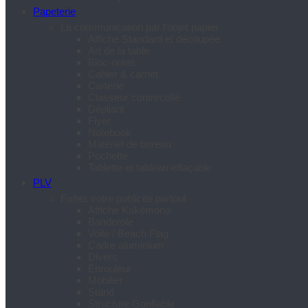
Papeterie
La communication par l’objet papier
Affiche Standard et découpée
Art de la table
Bloc-notes
Cahier & carnet
Carterie
Classeur contrecollé
Dépliant
Flyer
Notebook
Matériel de bureau
Pochette
Tablette et tableau effaçable
PLV
Faites votre publicité partout
Affiche Kakémono
Banderole
Voile / Beach Flag
Cadre aluminium
Divers
Enrouleur
Mobilier
Stand
Structure Gonflable