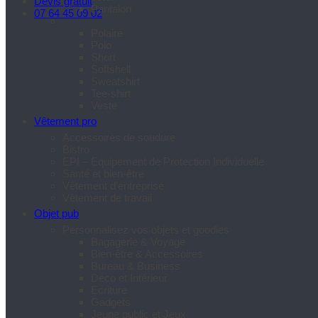
Devis gratuit
Pantalon
07 64 45 09 02
Polaire
Polo
Short
Softshell
Sweatshirt
Tee-shirt
Veste
Vêtement pro
Accessoires de soudure
Bistro
EPI – Equipement de Protection Individuelle
Santé et bien-être
Vêtement d’entreprise
Vêtement de travail
Objet pub
Personnalisez vos objets et goodies
Bagagerie & Voyage
Bien-être & Accessoires
Bureau & Business
Déco et Intérieur
Ecriture
Gadgets
Jeune public et Jeux