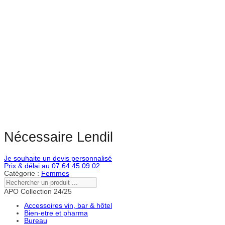
Nécessaire Lendil
Je souhaite un devis personnalisé
Prix & délai au 07 64 45 09 02
Catégorie :
Femmes
Rechercher
un
APO Collection 24/25
produit
...
Accessoires vin, bar & hôtel
Bien-etre et pharma
Bureau