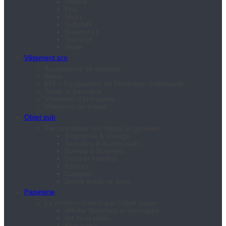
Polaire
Polo
Short
Softshell
Sweatshirt
Tee-shirt
Veste
Vêtement pro
Accessoires de soudure
Bistro
EPI – Equipement de Protection Individuelle
Santé et bien-être
Vêtement d’entreprise
Vêtement de travail
Objet pub
Personnalisez vos objets et goodies
Bagagerie & Voyage
Bien-être & Accessoires
Bureau & Business
Déco et Intérieur
Ecriture
Gadgets
Jeune public et Jeux
Papeterie
La communication par l’objet papier
Affiche Standard et découpée
Art de la table
Bloc-notes