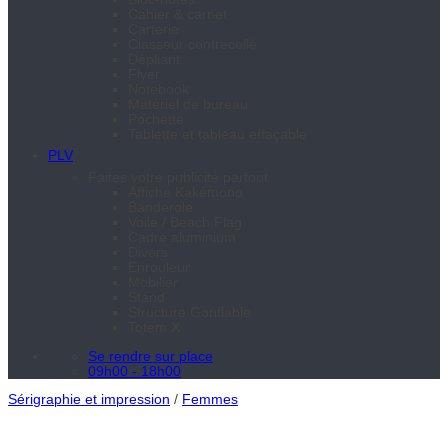
Cahier & carnet
Carterie
Classeur contrecollé
Dépliant
Flyer
Notebook
Matériel de bureau
Pochette
Tablette et tableau effaçable
PLV
Faites votre publicité partout
Affiche Kakémono
Banderole
Voile / Beach Flag
Cadre aluminium
Divers
Enrouleur
Mobilier
Stand
Structure Gonflable
Totem X
Se rendre sur place
09h00 - 18h00
Sérigraphie et impression
/
Femmes