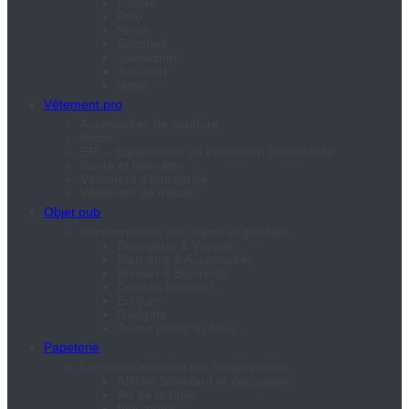
Polaire
Polo
Short
Softshell
Sweatshirt
Tee-shirt
Veste
Vêtement pro
Accessoires de soudure
Bistro
EPI – Equipement de Protection Individuelle
Santé et bien-être
Vêtement d’entreprise
Vêtement de travail
Objet pub
Personnalisez vos objets et goodies
Bagagerie & Voyage
Bien-être & Accessoires
Bureau & Business
Déco et Intérieur
Ecriture
Gadgets
Jeune public et Jeux
Papeterie
La communication par l’objet papier
Affiche Standard et découpée
Art de la table
Bloc-notes