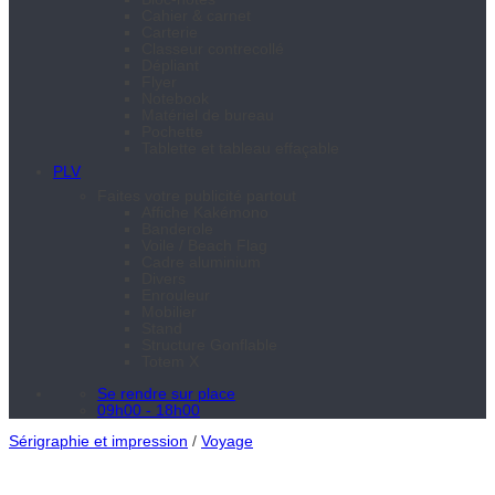
Cahier & carnet
Carterie
Classeur contrecollé
Dépliant
Flyer
Notebook
Matériel de bureau
Pochette
Tablette et tableau effaçable
PLV
Faites votre publicité partout
Affiche Kakémono
Banderole
Voile / Beach Flag
Cadre aluminium
Divers
Enrouleur
Mobilier
Stand
Structure Gonflable
Totem X
Se rendre sur place
09h00 - 18h00
Sérigraphie et impression
/
Voyage