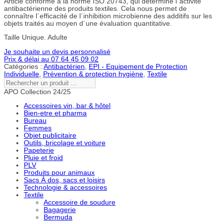
Article conforme à la norme ISO 20743, qui détermine l´activité
antibactérienne des produits textiles. Cela nous permet de
connaître l´efficacité de l´inhibition microbienne des additifs sur les
objets traités au moyen d´une évaluation quantitative.
Taille Unique. Adulte
Je souhaite un devis personnalisé
Prix & délai au 07 64 45 09 02
Catégories :
Antibactérien
,
EPI - Equipement de Protection
Individuelle
,
Prévention & protection hygiène
,
Textile
Rechercher
un
APO Collection 24/25
produit
...
Accessoires vin, bar & hôtel
Bien-etre et pharma
Bureau
Femmes
Objet publicitaire
Outils, bricolage et voiture
Papeterie
Pluie et froid
PLV
Produits pour animaux
Sacs À dos, sacs et loisirs
Technologie & accessoires
Textile
Accessoire de soudure
Bagagerie
Bermuda