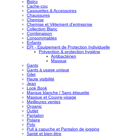
Bistro
Cache-cou
Casquettes & Accessoires
Chaussures
Chemise
Chemise et Vêtement d'entreprise
Collection Blanc
Combinaison
Consommables
Enfants
EPI - Equipement de Protection Individuelle
Prévention & protection hygiène
Antibactérien
Masque
Gants
Gants à usage unique
Gilet
Haute visibilité
Jean
Look Book
Marque blanche / Sans étiquette
Masque et Couvre-visage
Meilleures ventes
Organic
Outlet
Pantalon
Polaire
Polo
Pull à capuche et Pantalon de jogging
Santé et bien-être