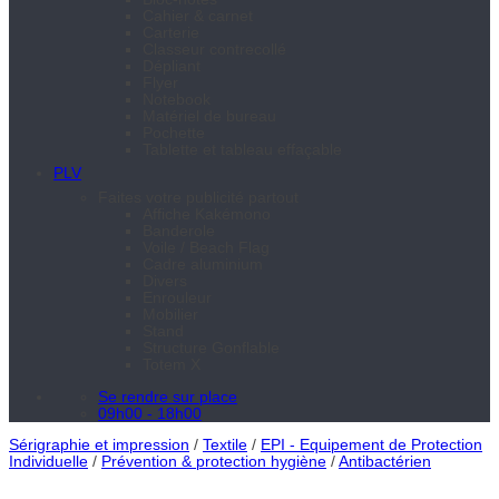
Cahier & carnet
Carterie
Classeur contrecollé
Dépliant
Flyer
Notebook
Matériel de bureau
Pochette
Tablette et tableau effaçable
PLV
Faites votre publicité partout
Affiche Kakémono
Banderole
Voile / Beach Flag
Cadre aluminium
Divers
Enrouleur
Mobilier
Stand
Structure Gonflable
Totem X
Se rendre sur place
09h00 - 18h00
Sérigraphie et impression
/
Textile
/
EPI - Equipement de Protection
Individuelle
/
Prévention & protection hygiène
/
Antibactérien