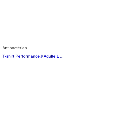
Antibactérien
T-shirt Performance® Adulte L ...