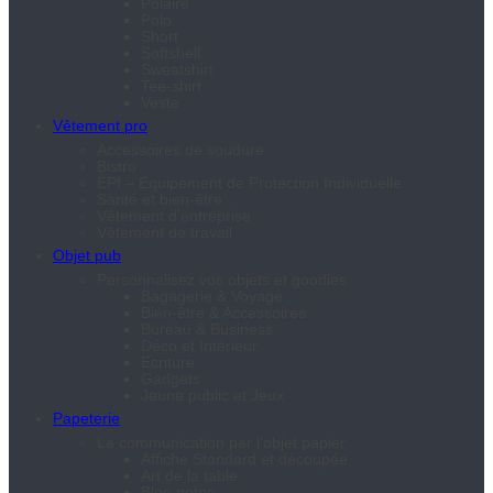
Polaire
Polo
Short
Softshell
Sweatshirt
Tee-shirt
Veste
Vêtement pro
Accessoires de soudure
Bistro
EPI – Equipement de Protection Individuelle
Santé et bien-être
Vêtement d’entreprise
Vêtement de travail
Objet pub
Personnalisez vos objets et goodies
Bagagerie & Voyage
Bien-être & Accessoires
Bureau & Business
Déco et Intérieur
Ecriture
Gadgets
Jeune public et Jeux
Papeterie
La communication par l’objet papier
Affiche Standard et découpée
Art de la table
Bloc-notes