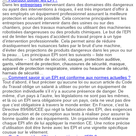
Pourquoi utiliser les EPI ?
Dans les
entreprises
intervenant dans des domaines dits dangereux
ou ayant des interventions à risques, il est très important d’offrir à
ses employés un équipement professionnel assurant la meilleure
protection et sécurité possible. Cela concerne principalement les
entreprises pouvant intervenir dans des usines ou sur des
chantiers, pour des travaux manuelles ou utilisant des machineries
robotisées dangereuses ou des produits chimiques. Le but de l’EPI
est de limiter les risques d’accident du travail propre à un type
d’intervention professionnelle. Cela permet ainsi de réduire
drastiquement les nuisances faites par le bruit d’une machine,
d’éviter des projections de produits dangereux dans les yeux ou sur
la peau… Les principaux EPI sont les suivants – liste non
exhaustive – : lunette de sécurité,
casque,
protection auditive,
gants,
vêtement de protection,
chaussures de sécurité,
masque,
appareil de protection respiratoire,
visière ou heaume de sécurité,
harnais de sécurité…
Comment savoir si un EPI est conforme aux normes actuelles ?
Tout d’abord, il faut préciser qu’aucune loi ou aucun article du Code
du Travail oblige un salarié à utiliser ou porter un équipement de
protection individuelle s’il n’y a aucune présence de danger. De
même, d’un pays à l’autre, les législations ne sont pas les mêmes,
et là où un EPI sera obligatoire pour un pays, cela ne veut pas dire
que c’est obligatoire à travers le monde entier. En France, c’est la
Directive 89/686/CEE qui régit la fabrication des EPI, des exigences
de production et de conception aux tests à réaliser pour assurer la
bonne qualité de ces équipements. Un organisme notifié examine
chaque EPI afin de lui appliquer la mention CE. Une notice précise
d’utilisation doit être livrée avec les EPI et une vignette spécifique
cousue sur le vêtement.