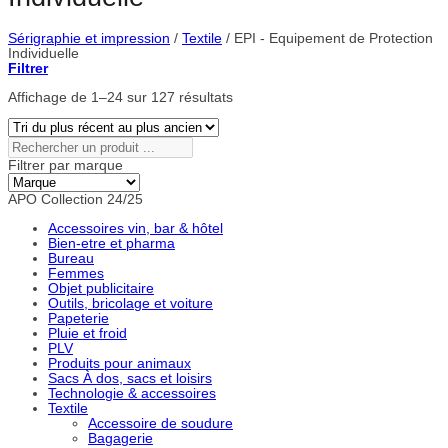
Sérigraphie et impression
/
Textile
/
EPI - Equipement de Protection
Individuelle
Filtrer
Trié
Affichage de 1–24 sur 127 résultats
du
plus
récent
Rechercher
au
un
Filtrer par marque
plus
produit
ancien
...
APO Collection 24/25
Accessoires vin, bar & hôtel
Bien-etre et pharma
Bureau
Femmes
Objet publicitaire
Outils, bricolage et voiture
Papeterie
Pluie et froid
PLV
Produits pour animaux
Sacs À dos, sacs et loisirs
Technologie & accessoires
Textile
Accessoire de soudure
Bagagerie