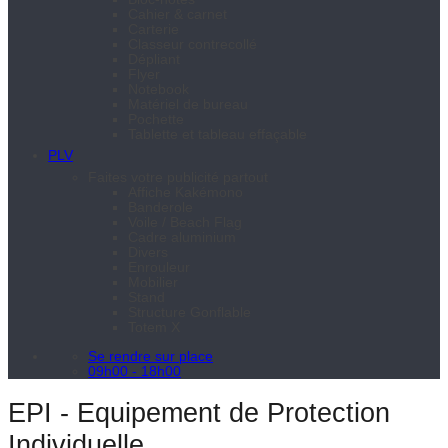
Cahier & carnet
Carterie
Classeur contrecollé
Dépliant
Flyer
Notebook
Matériel de bureau
Pochette
Tablette et tableau effaçable
PLV
Faites votre publicité partout
Affiche Kakémono
Banderole
Voile / Beach Flag
Cadre aluminium
Divers
Enrouleur
Mobilier
Stand
Structure Gonflable
Totem X
Se rendre sur place
09h00 - 18h00
EPI - Equipement de Protection
Individuelle