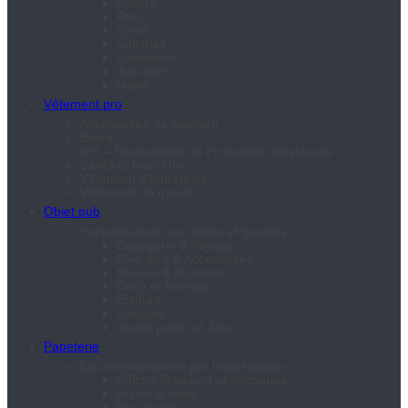
Polaire
Polo
Short
Softshell
Sweatshirt
Tee-shirt
Veste
Vêtement pro
Accessoires de soudure
Bistro
EPI – Equipement de Protection Individuelle
Santé et bien-être
Vêtement d’entreprise
Vêtement de travail
Objet pub
Personnalisez vos objets et goodies
Bagagerie & Voyage
Bien-être & Accessoires
Bureau & Business
Déco et Intérieur
Ecriture
Gadgets
Jeune public et Jeux
Papeterie
La communication par l’objet papier
Affiche Standard et découpée
Art de la table
Bloc-notes