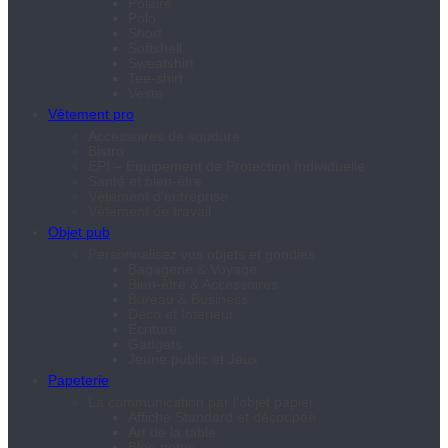
Polaire
Polo
Short
Softshell
Sweatshirt
Tee-shirt
Veste
Vêtement pro
Accessoires de soudure
Bistro
EPI – Equipement de Protection Individuelle
Santé et bien-être
Vêtement d’entreprise
Vêtement de travail
Objet pub
Personnalisez vos objets et goodies
Bagagerie & Voyage
Bien-être & Accessoires
Bureau & Business
Déco et Intérieur
Ecriture
Gadgets
Jeune public et Jeux
Papeterie
La communication par l’objet papier
Affiche Standard et découpée
Art de la table
Bloc-notes