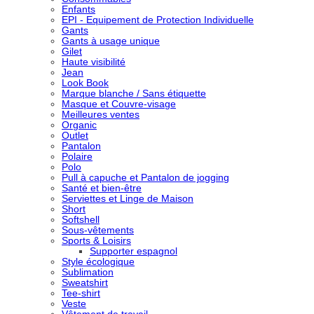
Enfants
EPI - Equipement de Protection Individuelle
Gants
Gants à usage unique
Gilet
Haute visibilité
Jean
Look Book
Marque blanche / Sans étiquette
Masque et Couvre-visage
Meilleures ventes
Organic
Outlet
Pantalon
Polaire
Polo
Pull à capuche et Pantalon de jogging
Santé et bien-être
Serviettes et Linge de Maison
Short
Softshell
Sous-vêtements
Sports & Loisirs
Supporter espagnol
Style écologique
Sublimation
Sweatshirt
Tee-shirt
Veste