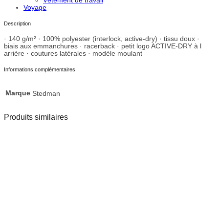
Vêtement de travail
Voyage
Description
· 140 g/m² · 100% polyester (interlock, active-dry) · tissu doux ·
biais aux emmanchures · racerback · petit logo ACTIVE-DRY à l
arrière · coutures latérales · modèle moulant
Informations complémentaires
Marque
Stedman
Produits similaires