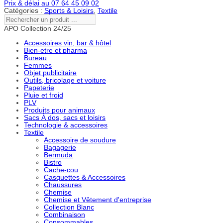
Prix & délai au 07 64 45 09 02
Catégories :
Sports & Loisirs
,
Textile
Rechercher
un
APO Collection 24/25
produit
...
Accessoires vin, bar & hôtel
Bien-etre et pharma
Bureau
Femmes
Objet publicitaire
Outils, bricolage et voiture
Papeterie
Pluie et froid
PLV
Produits pour animaux
Sacs À dos, sacs et loisirs
Technologie & accessoires
Textile
Accessoire de soudure
Bagagerie
Bermuda
Bistro
Cache-cou
Casquettes & Accessoires
Chaussures
Chemise
Chemise et Vêtement d'entreprise
Collection Blanc
Combinaison
Consommables