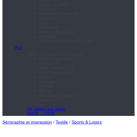
Cahier & carnet
Carterie
Classeur contrecollé
Dépliant
Flyer
Notebook
Matériel de bureau
Pochette
Tablette et tableau effaçable
PLV
Faites votre publicité partout
Affiche Kakémono
Banderole
Voile / Beach Flag
Cadre aluminium
Divers
Enrouleur
Mobilier
Stand
Structure Gonflable
Totem X
Se rendre sur place
09h00 - 18h00
Sérigraphie et impression
/
Textile
/
Sports & Loisirs