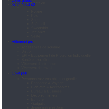
Devis gratuit
Pantalon
07 64 45 09 02
Polaire
Polo
Short
Softshell
Sweatshirt
Tee-shirt
Veste
Vêtement pro
Accessoires de soudure
Bistro
EPI – Equipement de Protection Individuelle
Santé et bien-être
Vêtement d’entreprise
Vêtement de travail
Objet pub
Personnalisez vos objets et goodies
Bagagerie & Voyage
Bien-être & Accessoires
Bureau & Business
Déco et Intérieur
Ecriture
Gadgets
Jeune public et Jeux