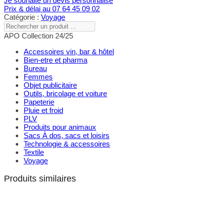
Je souhaite un devis personnalisé
Prix & délai au 07 64 45 09 02
Catégorie :
Voyage
Rechercher
un
APO Collection 24/25
produit
...
Accessoires vin, bar & hôtel
Bien-etre et pharma
Bureau
Femmes
Objet publicitaire
Outils, bricolage et voiture
Papeterie
Pluie et froid
PLV
Produits pour animaux
Sacs À dos, sacs et loisirs
Technologie & accessoires
Textile
Voyage
Produits similaires