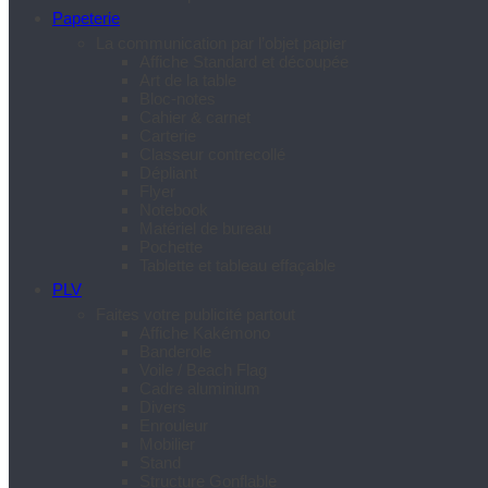
Papeterie
La communication par l’objet papier
Affiche Standard et découpée
Art de la table
Bloc-notes
Cahier & carnet
Carterie
Classeur contrecollé
Dépliant
Flyer
Notebook
Matériel de bureau
Pochette
Tablette et tableau effaçable
PLV
Faites votre publicité partout
Affiche Kakémono
Banderole
Voile / Beach Flag
Cadre aluminium
Divers
Enrouleur
Mobilier
Stand
Structure Gonflable