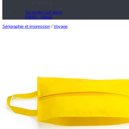
Totem X
Se rendre sur place
09h00 - 18h00
Sérigraphie et impression
/
Voyage