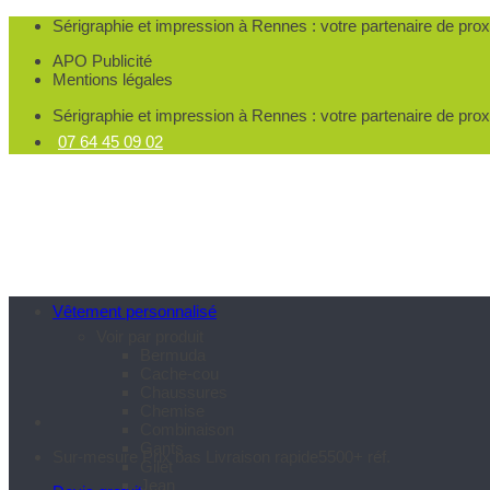
Passer
Sérigraphie et impression à Rennes
: votre partenaire de pro
au
APO Publicité
contenu
Mentions légales
Sérigraphie et impression à Rennes
: votre partenaire de pro
07 64 45 09 02
Vêtement personnalisé
Voir par produit
Bermuda
Cache-cou
Chaussures
Chemise
Combinaison
Gants
Sur-mesure
Prix bas
Livraison rapide
5500+ réf.
Gilet
Jean