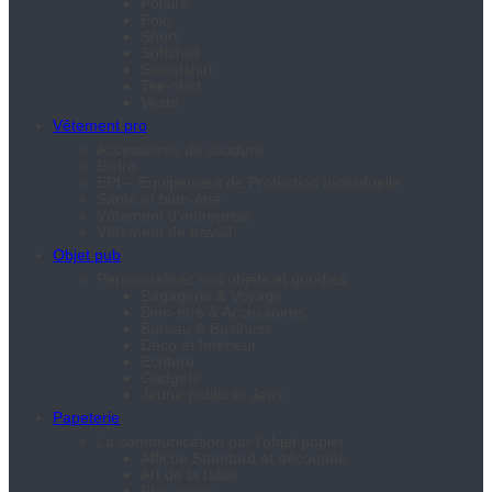
Polaire
Polo
Short
Softshell
Sweatshirt
Tee-shirt
Veste
Vêtement pro
Accessoires de soudure
Bistro
EPI – Equipement de Protection Individuelle
Santé et bien-être
Vêtement d’entreprise
Vêtement de travail
Objet pub
Personnalisez vos objets et goodies
Bagagerie & Voyage
Bien-être & Accessoires
Bureau & Business
Déco et Intérieur
Ecriture
Gadgets
Jeune public et Jeux
Papeterie
La communication par l’objet papier
Affiche Standard et découpée
Art de la table
Bloc-notes