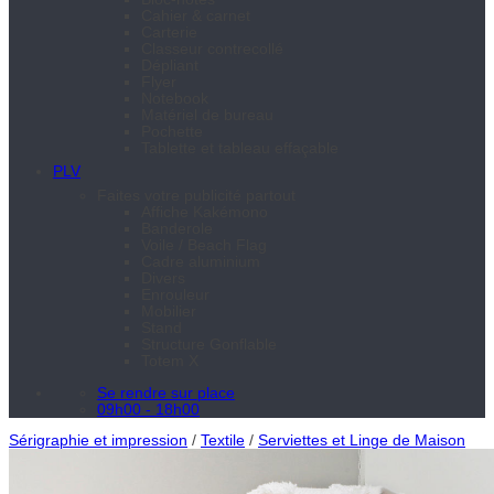
Cahier & carnet
Carterie
Classeur contrecollé
Dépliant
Flyer
Notebook
Matériel de bureau
Pochette
Tablette et tableau effaçable
PLV
Faites votre publicité partout
Affiche Kakémono
Banderole
Voile / Beach Flag
Cadre aluminium
Divers
Enrouleur
Mobilier
Stand
Structure Gonflable
Totem X
Se rendre sur place
09h00 - 18h00
Sérigraphie et impression
/
Textile
/
Serviettes et Linge de Maison