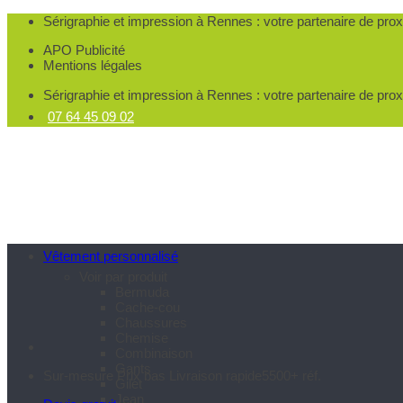
Passer
Sérigraphie et impression à Rennes
: votre partenaire de pro
au
APO Publicité
contenu
Mentions légales
Sérigraphie et impression à Rennes
: votre partenaire de pro
07 64 45 09 02
Vêtement personnalisé
Voir par produit
Bermuda
Cache-cou
Chaussures
Chemise
Combinaison
Gants
Sur-mesure
Prix bas
Livraison rapide
5500+ réf.
Gilet
Jean