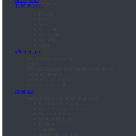
Devis gratuit
Pantalon
07 64 45 09 02
Polaire
Polo
Short
Softshell
Sweatshirt
Tee-shirt
Veste
Vêtement pro
Accessoires de soudure
Bistro
EPI – Equipement de Protection Individuelle
Santé et bien-être
Vêtement d’entreprise
Vêtement de travail
Objet pub
Personnalisez vos objets et goodies
Bagagerie & Voyage
Bien-être & Accessoires
Bureau & Business
Déco et Intérieur
Ecriture
Gadgets
Jeune public et Jeux