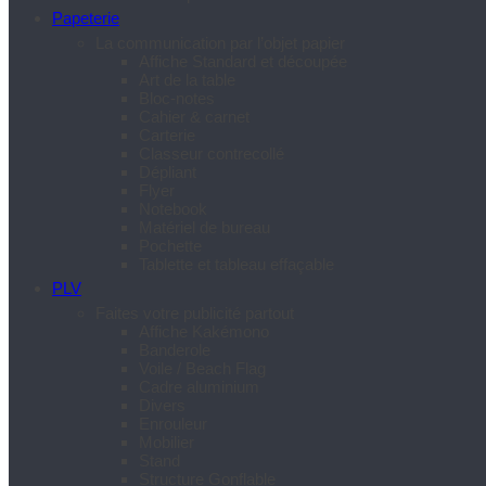
Papeterie
La communication par l’objet papier
Affiche Standard et découpée
Art de la table
Bloc-notes
Cahier & carnet
Carterie
Classeur contrecollé
Dépliant
Flyer
Notebook
Matériel de bureau
Pochette
Tablette et tableau effaçable
PLV
Faites votre publicité partout
Affiche Kakémono
Banderole
Voile / Beach Flag
Cadre aluminium
Divers
Enrouleur
Mobilier
Stand
Structure Gonflable