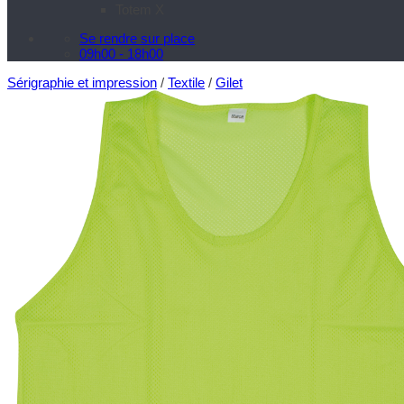
Totem X
Se rendre sur place
09h00 - 18h00
Sérigraphie et impression
/
Textile
/
Gilet