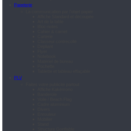
Papeterie
La communication par l’objet papier
Affiche Standard et découpée
Art de la table
Bloc-notes
Cahier & carnet
Carterie
Classeur contrecollé
Dépliant
Flyer
Notebook
Matériel de bureau
Pochette
Tablette et tableau effaçable
PLV
Faites votre publicité partout
Affiche Kakémono
Banderole
Voile / Beach Flag
Cadre aluminium
Divers
Enrouleur
Mobilier
Stand
Structure Gonflable