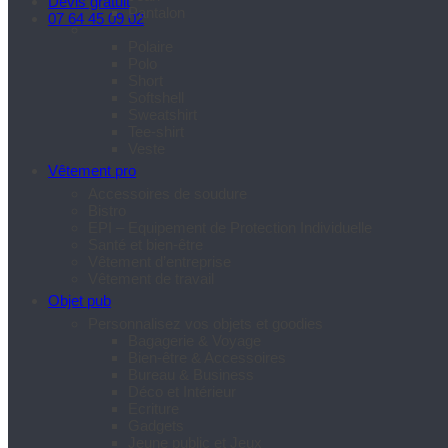
Devis gratuit
Pantalon
07 64 45 09 02
Polaire
Polo
Short
Softshell
Sweatshirt
Tee-shirt
Veste
Vêtement pro
Accessoires de soudure
Bistro
EPI – Equipement de Protection Individuelle
Santé et bien-être
Vêtement d’entreprise
Vêtement de travail
Objet pub
Personnalisez vos objets et goodies
Bagagerie & Voyage
Bien-être & Accessoires
Bureau & Business
Déco et Intérieur
Ecriture
Gadgets
Jeune public et Jeux