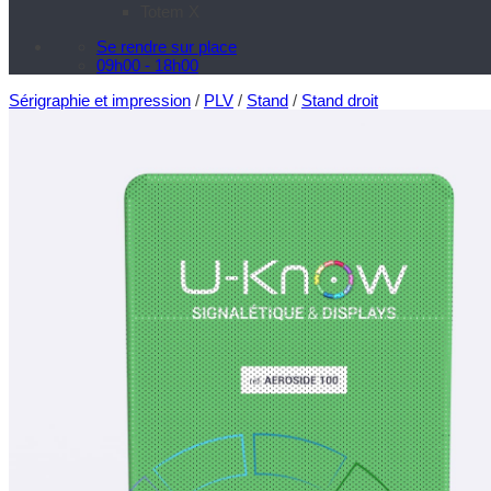
Totem X
Se rendre sur place
09h00 - 18h00
Sérigraphie et impression
/
PLV
/
Stand
/
Stand droit