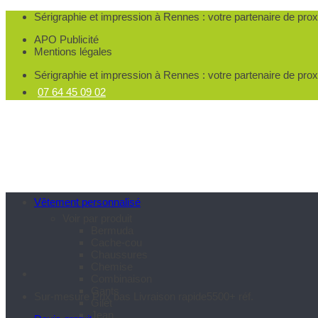
Passer
Sérigraphie et impression à Rennes
: votre partenaire de pro
au
APO Publicité
contenu
Mentions légales
Sérigraphie et impression à Rennes
: votre partenaire de pro
07 64 45 09 02
Vêtement personnalisé
Voir par produit
Bermuda
Cache-cou
Chaussures
Chemise
Combinaison
Gants
Sur-mesure
Prix bas
Livraison rapide
5500+ réf.
Gilet
Jean