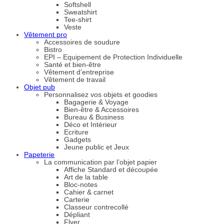
Softshell
Sweatshirt
Tee-shirt
Veste
Vêtement pro
Accessoires de soudure
Bistro
EPI – Equipement de Protection Individuelle
Santé et bien-être
Vêtement d’entreprise
Vêtement de travail
Objet pub
Personnalisez vos objets et goodies
Bagagerie & Voyage
Bien-être & Accessoires
Bureau & Business
Déco et Intérieur
Ecriture
Gadgets
Jeune public et Jeux
Papeterie
La communication par l’objet papier
Affiche Standard et découpée
Art de la table
Bloc-notes
Cahier & carnet
Carterie
Classeur contrecollé
Dépliant
Flyer