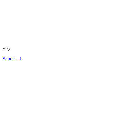
PLV
Squair – L