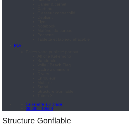
Cahier & carnet
Carterie
Classeur contrecollé
Dépliant
Flyer
Notebook
Matériel de bureau
Pochette
Tablette et tableau effaçable
PLV
Faites votre publicité partout
Affiche Kakémono
Banderole
Voile / Beach Flag
Cadre aluminium
Divers
Enrouleur
Mobilier
Stand
Structure Gonflable
Totem X
Se rendre sur place
09h00 - 18h00
Structure Gonflable