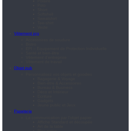
Polaire
Polo
Short
Softshell
Sweatshirt
Tee-shirt
Veste
Vêtement pro
Accessoires de soudure
Bistro
EPI – Equipement de Protection Individuelle
Santé et bien-être
Vêtement d’entreprise
Vêtement de travail
Objet pub
Personnalisez vos objets et goodies
Bagagerie & Voyage
Bien-être & Accessoires
Bureau & Business
Déco et Intérieur
Ecriture
Gadgets
Jeune public et Jeux
Papeterie
La communication par l’objet papier
Affiche Standard et découpée
Art de la table
Bloc-notes