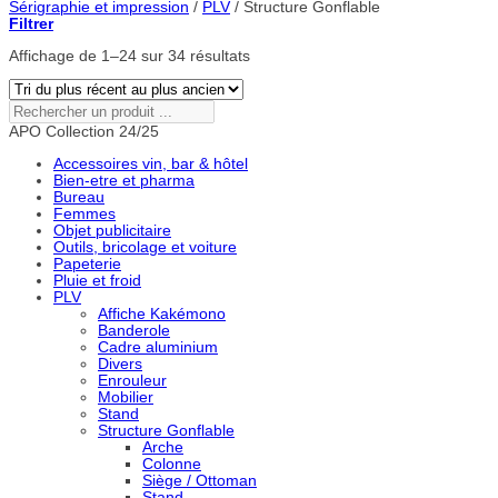
Sérigraphie et impression
/
PLV
/
Structure Gonflable
Filtrer
Trié
Affichage de 1–24 sur 34 résultats
du
plus
récent
Rechercher
au
un
APO Collection 24/25
plus
produit
ancien
...
Accessoires vin, bar & hôtel
Bien-etre et pharma
Bureau
Femmes
Objet publicitaire
Outils, bricolage et voiture
Papeterie
Pluie et froid
PLV
Affiche Kakémono
Banderole
Cadre aluminium
Divers
Enrouleur
Mobilier
Stand
Structure Gonflable
Arche
Colonne
Siège / Ottoman
Stand