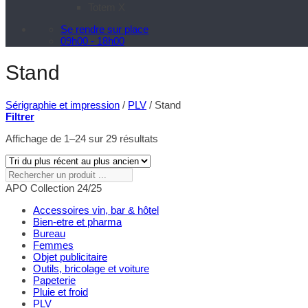
Totem X
Se rendre sur place
09h00 - 18h00
Stand
Sérigraphie et impression
/
PLV
/
Stand
Filtrer
Trié
Affichage de 1–24 sur 29 résultats
du
plus
récent
Rechercher
au
un
APO Collection 24/25
plus
produit
ancien
...
Accessoires vin, bar & hôtel
Bien-etre et pharma
Bureau
Femmes
Objet publicitaire
Outils, bricolage et voiture
Papeterie
Pluie et froid
PLV