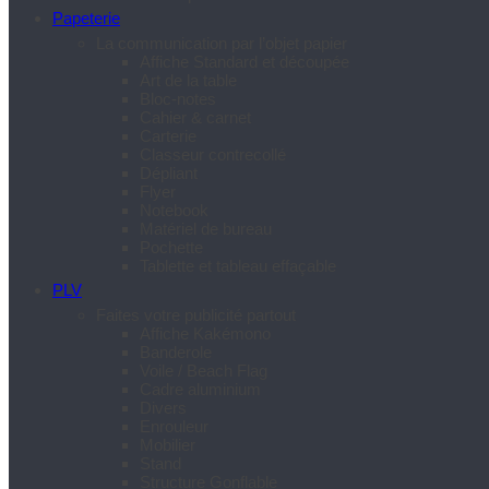
Papeterie
La communication par l’objet papier
Affiche Standard et découpée
Art de la table
Bloc-notes
Cahier & carnet
Carterie
Classeur contrecollé
Dépliant
Flyer
Notebook
Matériel de bureau
Pochette
Tablette et tableau effaçable
PLV
Faites votre publicité partout
Affiche Kakémono
Banderole
Voile / Beach Flag
Cadre aluminium
Divers
Enrouleur
Mobilier
Stand
Structure Gonflable