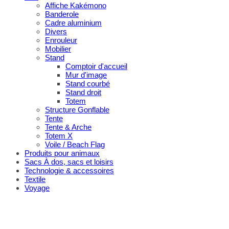
Affiche Kakémono
Banderole
Cadre aluminium
Divers
Enrouleur
Mobilier
Stand
Comptoir d'accueil
Mur d'image
Stand courbé
Stand droit
Totem
Structure Gonflable
Tente
Tente & Arche
Totem X
Voile / Beach Flag
Produits pour animaux
Sacs À dos, sacs et loisirs
Technologie & accessoires
Textile
Voyage