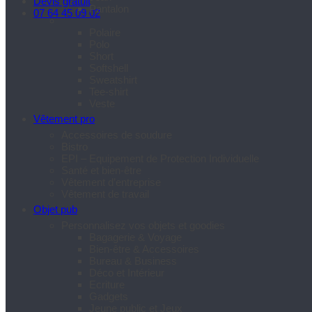
Devis gratuit
Pantalon
07 64 45 09 02
Polaire
Polo
Short
Softshell
Sweatshirt
Tee-shirt
Veste
Vêtement pro
Accessoires de soudure
Bistro
EPI – Equipement de Protection Individuelle
Santé et bien-être
Vêtement d’entreprise
Vêtement de travail
Objet pub
Personnalisez vos objets et goodies
Bagagerie & Voyage
Bien-être & Accessoires
Bureau & Business
Déco et Intérieur
Ecriture
Gadgets
Jeune public et Jeux