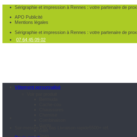
Passer
Sérigraphie et impression à Rennes
: votre partenaire de pro
au
APO Publicité
contenu
Mentions légales
Sérigraphie et impression à Rennes
: votre partenaire de pro
07 64 45 09 02
Vêtement personnalisé
Voir par produit
Bermuda
Cache-cou
Chaussures
Chemise
Combinaison
Gants
Sur-mesure
Prix bas
Livraison rapide
5500+ réf.
Gilet
Jean