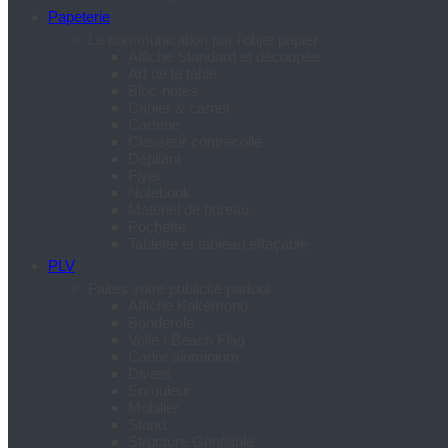
Papeterie
La communication par l’objet papier
Affiche Standard et découpée
Art de la table
Bloc-notes
Cahier & carnet
Carterie
Classeur contrecollé
Dépliant
Flyer
Notebook
Matériel de bureau
Pochette
Tablette et tableau effaçable
PLV
Faites votre publicité partout
Affiche Kakémono
Banderole
Voile / Beach Flag
Cadre aluminium
Divers
Enrouleur
Mobilier
Stand
Structure Gonflable