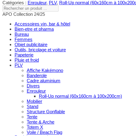
Catégories :
Enrouleur
,
PLV
,
Roll-Up normal (60x160cm à 100x200
Rechercher
un
APO Collection 24/25
produit
...
Accessoires vin, bar & hôtel
Bien-etre et pharma
Bureau
Femmes
Objet publicitaire
Outils, bricolage et voiture
Papeterie
Pluie et froid
PLV
Affiche Kakémono
Banderole
Cadre aluminium
Divers
Enrouleur
Roll-Up normal (60x160cm à 100x200cm)
Mobilier
Stand
Structure Gonflable
Tente
Tente & Arche
Totem X
Voile / Beach Flag