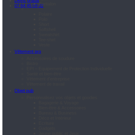
Devis gratuit
Pantalon
07 64 45 09 02
Polaire
Polo
Short
Softshell
Sweatshirt
Tee-shirt
Veste
Vêtement pro
Accessoires de soudure
Bistro
EPI – Equipement de Protection Individuelle
Santé et bien-être
Vêtement d’entreprise
Vêtement de travail
Objet pub
Personnalisez vos objets et goodies
Bagagerie & Voyage
Bien-être & Accessoires
Bureau & Business
Déco et Intérieur
Ecriture
Gadgets
Jeune public et Jeux