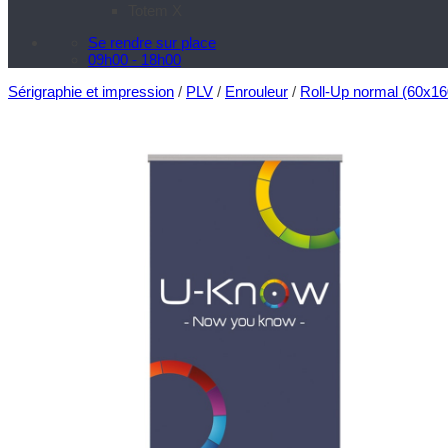
Totem X
Se rendre sur place
09h00 - 18h00
Sérigraphie et impression
/
PLV
/
Enrouleur
/
Roll-Up normal (60x