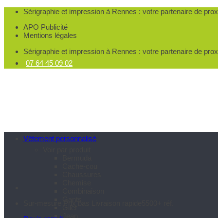
Passer
Sérigraphie et impression à Rennes
: votre partenaire de pro
au
APO Publicité
contenu
Mentions légales
Sérigraphie et impression à Rennes
: votre partenaire de pro
07 64 45 09 02
Vêtement personnalisé
Voir par produit
Bermuda
Cache-cou
Chaussures
Chemise
Combinaison
Gants
Sur-mesure
Prix bas
Livraison rapide
5500+ réf.
Gilet
Jean