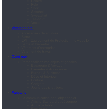
Polaire
Polo
Short
Softshell
Sweatshirt
Tee-shirt
Veste
Vêtement pro
Accessoires de soudure
Bistro
EPI – Equipement de Protection Individuelle
Santé et bien-être
Vêtement d’entreprise
Vêtement de travail
Objet pub
Personnalisez vos objets et goodies
Bagagerie & Voyage
Bien-être & Accessoires
Bureau & Business
Déco et Intérieur
Ecriture
Gadgets
Jeune public et Jeux
Papeterie
La communication par l’objet papier
Affiche Standard et découpée
Art de la table
Bloc-notes