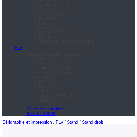
Cahier & carnet
Carterie
Classeur contrecollé
Dépliant
Flyer
Notebook
Matériel de bureau
Pochette
Tablette et tableau effaçable
PLV
Faites votre publicité partout
Affiche Kakémono
Banderole
Voile / Beach Flag
Cadre aluminium
Divers
Enrouleur
Mobilier
Stand
Structure Gonflable
Totem X
Se rendre sur place
09h00 - 18h00
Sérigraphie et impression
/
PLV
/
Stand
/
Stand droit