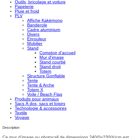
Outils, bricolage et voiture
Papeterie
Pluie et froid
PLV
Affiche Kakémono
Banderole
Cadre aluminium
Divers
Enrouleur
Mobilier
Stand
Comptoir d'accueil
Mur d'image
Stand courbé
Stand droit
Totem
Structure Gonflable
Tente
Tente & Arche
Totem X
Voile / Beach Flag
Produits pour animaux
Sacs À dos, sacs et loisirs
Technologie & accessoires
Textile
Voyage
Description
Ce mur d’image ou photocall de dimensions 240(l)x230(h)cm est