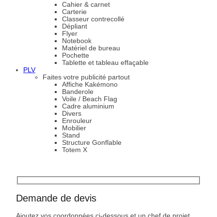
Cahier & carnet
Carterie
Classeur contrecollé
Dépliant
Flyer
Notebook
Matériel de bureau
Pochette
Tablette et tableau effaçable
PLV
Faites votre publicité partout
Affiche Kakémono
Banderole
Voile / Beach Flag
Cadre aluminium
Divers
Enrouleur
Mobilier
Stand
Structure Gonflable
Totem X
Demande de devis
Ajoutez vos coordonnées ci-dessous et un chef de projet