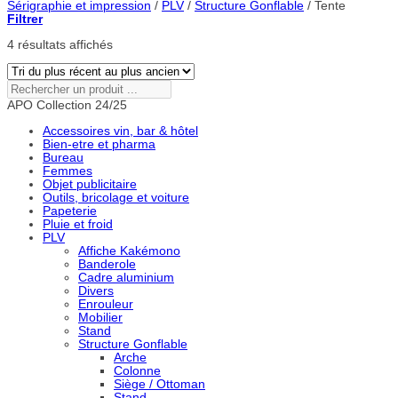
Sérigraphie et impression
/
PLV
/
Structure Gonflable
/
Tente
Filtrer
Trié
4 résultats affichés
du
plus
récent
Rechercher
au
un
APO Collection 24/25
plus
produit
ancien
...
Accessoires vin, bar & hôtel
Bien-etre et pharma
Bureau
Femmes
Objet publicitaire
Outils, bricolage et voiture
Papeterie
Pluie et froid
PLV
Affiche Kakémono
Banderole
Cadre aluminium
Divers
Enrouleur
Mobilier
Stand
Structure Gonflable
Arche
Colonne
Siège / Ottoman
Stand