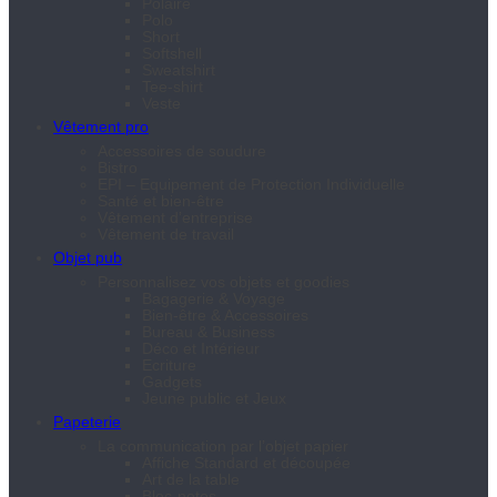
Polaire
Polo
Short
Softshell
Sweatshirt
Tee-shirt
Veste
Vêtement pro
Accessoires de soudure
Bistro
EPI – Equipement de Protection Individuelle
Santé et bien-être
Vêtement d’entreprise
Vêtement de travail
Objet pub
Personnalisez vos objets et goodies
Bagagerie & Voyage
Bien-être & Accessoires
Bureau & Business
Déco et Intérieur
Ecriture
Gadgets
Jeune public et Jeux
Papeterie
La communication par l’objet papier
Affiche Standard et découpée
Art de la table
Bloc-notes