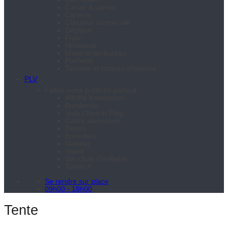
Cahier & carnet
Carterie
Classeur contrecollé
Dépliant
Flyer
Notebook
Matériel de bureau
Pochette
Tablette et tableau effaçable
PLV
Faites votre publicité partout
Affiche Kakémono
Banderole
Voile / Beach Flag
Cadre aluminium
Divers
Enrouleur
Mobilier
Stand
Structure Gonflable
Totem X
Se rendre sur place
09h00 - 18h00
Tente