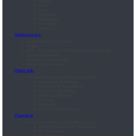
Polaire
Polo
Short
Softshell
Sweatshirt
Tee-shirt
Veste
Vêtement pro
Accessoires de soudure
Bistro
EPI – Equipement de Protection Individuelle
Santé et bien-être
Vêtement d’entreprise
Vêtement de travail
Objet pub
Personnalisez vos objets et goodies
Bagagerie & Voyage
Bien-être & Accessoires
Bureau & Business
Déco et Intérieur
Ecriture
Gadgets
Jeune public et Jeux
Papeterie
La communication par l’objet papier
Affiche Standard et découpée
Art de la table
Bloc-notes