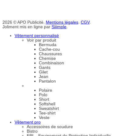
2026 © APO Publicité.
Mentions légales
.
CGV
.
Joliment mis en ligne par
Siiimple
.
Vêtement personnalisé
Voir par produit
Bermuda
Cache-cou
Chaussures
Chemise
Combinaison
Gants
Gilet
Jean
Pantalon
Polaire
Polo
Short
Softshell
Sweatshirt
Tee-shirt
Veste
Vêtement pro
Accessoires de soudure
Bistro
EPI – Equipement de Protection Individuelle