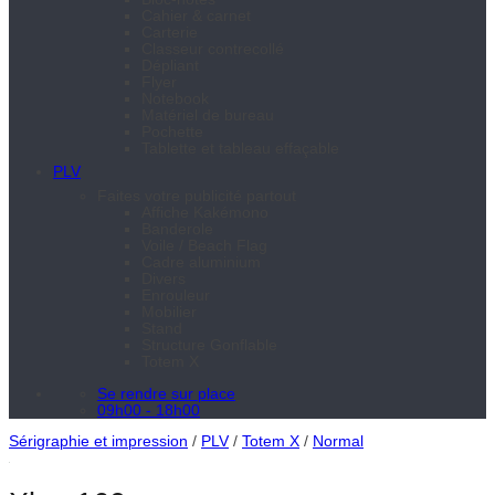
Cahier & carnet
Carterie
Classeur contrecollé
Dépliant
Flyer
Notebook
Matériel de bureau
Pochette
Tablette et tableau effaçable
PLV
Faites votre publicité partout
Affiche Kakémono
Banderole
Voile / Beach Flag
Cadre aluminium
Divers
Enrouleur
Mobilier
Stand
Structure Gonflable
Totem X
Se rendre sur place
09h00 - 18h00
Sérigraphie et impression
/
PLV
/
Totem X
/
Normal