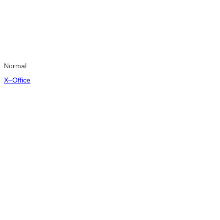
Normal
X–Office