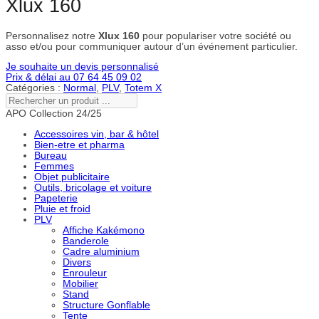
Xlux 160
Personnalisez notre
Xlux 160
pour populariser votre société ou
asso et/ou pour communiquer autour d’un événement particulier.
Je souhaite un devis personnalisé
Prix & délai au 07 64 45 09 02
Catégories :
Normal
,
PLV
,
Totem X
Rechercher
un
APO Collection 24/25
produit
...
Accessoires vin, bar & hôtel
Bien-etre et pharma
Bureau
Femmes
Objet publicitaire
Outils, bricolage et voiture
Papeterie
Pluie et froid
PLV
Affiche Kakémono
Banderole
Cadre aluminium
Divers
Enrouleur
Mobilier
Stand
Structure Gonflable
Tente