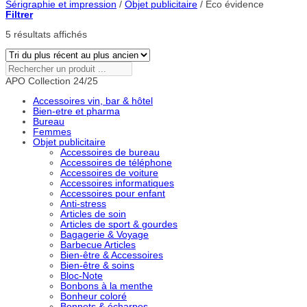
Sérigraphie et impression
/
Objet publicitaire
/
Éco évidence
Filtrer
Trié
5 résultats affichés
du
plus
récent
Rechercher
au
un
APO Collection 24/25
plus
produit
ancien
...
Accessoires vin, bar & hôtel
Bien-etre et pharma
Bureau
Femmes
Objet publicitaire
Accessoires de bureau
Accessoires de téléphone
Accessoires de voiture
Accessoires informatiques
Accessoires pour enfant
Anti-stress
Articles de soin
Articles de sport & gourdes
Bagagerie & Voyage
Barbecue Articles
Bien-être & Accessoires
Bien-être & soins
Bloc-Note
Bonbons à la menthe
Bonheur coloré
Bonnets & écharpes