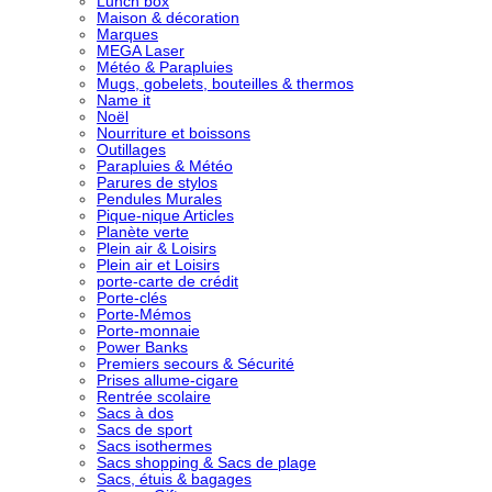
Lunch box
Maison & décoration
Marques
MEGA Laser
Météo & Parapluies
Mugs, gobelets, bouteilles & thermos
Name it
Noël
Nourriture et boissons
Outillages
Parapluies & Météo
Parures de stylos
Pendules Murales
Pique-nique Articles
Planète verte
Plein air & Loisirs
Plein air et Loisirs
porte-carte de crédit
Porte-clés
Porte-Mémos
Porte-monnaie
Power Banks
Premiers secours & Sécurité
Prises allume-cigare
Rentrée scolaire
Sacs à dos
Sacs de sport
Sacs isothermes
Sacs shopping & Sacs de plage
Sacs, étuis & bagages