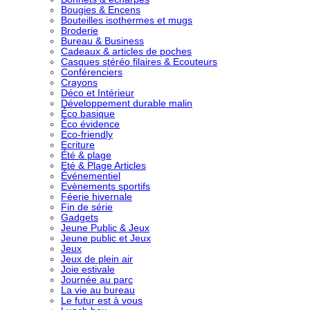
Bougies & Encens
Bouteilles isothermes et mugs
Broderie
Bureau & Business
Cadeaux & articles de poches
Casques stéréo filaires & Ecouteurs
Conférenciers
Crayons
Déco et Intérieur
Développement durable malin
Éco basique
Éco évidence
Eco-friendly
Ecriture
Été & plage
Eté & Plage Articles
Événementiel
Evènements sportifs
Féerie hivernale
Fin de série
Gadgets
Jeune Public & Jeux
Jeune public et Jeux
Jeux
Jeux de plein air
Joie estivale
Journée au parc
La vie au bureau
Le futur est à vous