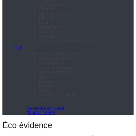
Cahier & carnet
Carterie
Classeur contrecollé
Dépliant
Flyer
Notebook
Matériel de bureau
Pochette
Tablette et tableau effaçable
PLV
Faites votre publicité partout
Affiche Kakémono
Banderole
Voile / Beach Flag
Cadre aluminium
Divers
Enrouleur
Mobilier
Stand
Structure Gonflable
Totem X
Se rendre sur place
09h00 - 18h00
Éco évidence