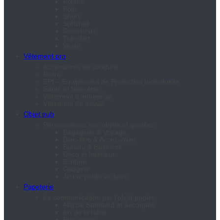
Polaire
Polo
Short
Softshell
Sweatshirt
Tee-shirt
Veste
Vêtement pro
Accessoires de soudure
Bistro
EPI – Equipement de Protection Individuelle
Santé et bien-être
Vêtement d’entreprise
Vêtement de travail
Objet pub
Personnalisez vos objets et goodies
Bagagerie & Voyage
Bien-être & Accessoires
Bureau & Business
Déco et Intérieur
Ecriture
Gadgets
Jeune public et Jeux
Papeterie
La communication par l’objet papier
Affiche Standard et découpée
Art de la table
Bloc-notes