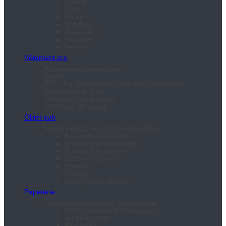
Polaire
Polo
Short
Softshell
Sweatshirt
Tee-shirt
Veste
Vêtement pro
Accessoires de soudure
Bistro
EPI – Equipement de Protection Individuelle
Santé et bien-être
Vêtement d’entreprise
Vêtement de travail
Objet pub
Personnalisez vos objets et goodies
Bagagerie & Voyage
Bien-être & Accessoires
Bureau & Business
Déco et Intérieur
Ecriture
Gadgets
Jeune public et Jeux
Papeterie
La communication par l’objet papier
Affiche Standard et découpée
Art de la table
Bloc-notes