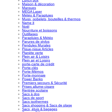
Lunch box
Maison & décoration
Marques
MEGA Laser
Météo & Parapluies
Mugs, gobelets, bouteilles & thermos
Name it
Noël
Nourriture et boissons
Outillages
Parapluies & Météo
Parures de stylos
Pendules Murales
Pique-nique Articles
Planète verte
Plein air & Loisirs
Plein air et Loisirs
porte-carte de crédit
Porte-clés
Porte-Mémos
Porte-monnaie
Power Banks
Premiers secours & Sécurité
Prises allume-cigare
Rentrée scolaire
Sacs à dos
Sacs de sport
Sacs isothermes
Sacs shopping & Sacs de plage
Sacs, étuis & bagages