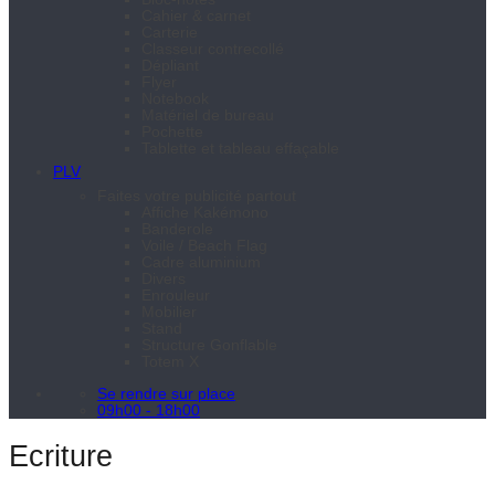
Cahier & carnet
Carterie
Classeur contrecollé
Dépliant
Flyer
Notebook
Matériel de bureau
Pochette
Tablette et tableau effaçable
PLV
Faites votre publicité partout
Affiche Kakémono
Banderole
Voile / Beach Flag
Cadre aluminium
Divers
Enrouleur
Mobilier
Stand
Structure Gonflable
Totem X
Se rendre sur place
09h00 - 18h00
Ecriture