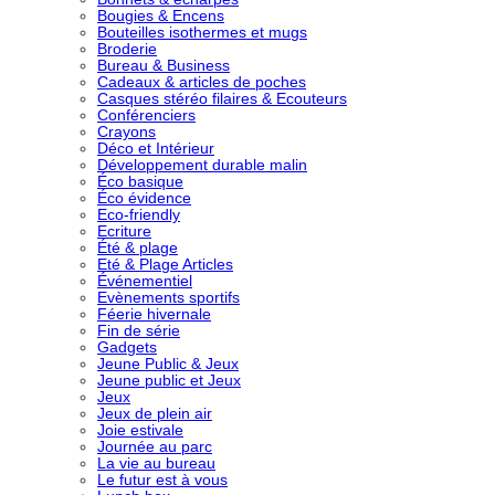
Bougies & Encens
Bouteilles isothermes et mugs
Broderie
Bureau & Business
Cadeaux & articles de poches
Casques stéréo filaires & Ecouteurs
Conférenciers
Crayons
Déco et Intérieur
Développement durable malin
Éco basique
Éco évidence
Eco-friendly
Ecriture
Été & plage
Eté & Plage Articles
Événementiel
Evènements sportifs
Féerie hivernale
Fin de série
Gadgets
Jeune Public & Jeux
Jeune public et Jeux
Jeux
Jeux de plein air
Joie estivale
Journée au parc
La vie au bureau
Le futur est à vous