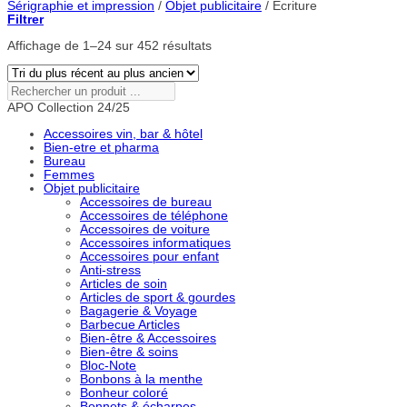
Sérigraphie et impression
/
Objet publicitaire
/
Ecriture
Filtrer
Trié
Affichage de 1–24 sur 452 résultats
du
plus
récent
Rechercher
au
un
APO Collection 24/25
plus
produit
ancien
...
Accessoires vin, bar & hôtel
Bien-etre et pharma
Bureau
Femmes
Objet publicitaire
Accessoires de bureau
Accessoires de téléphone
Accessoires de voiture
Accessoires informatiques
Accessoires pour enfant
Anti-stress
Articles de soin
Articles de sport & gourdes
Bagagerie & Voyage
Barbecue Articles
Bien-être & Accessoires
Bien-être & soins
Bloc-Note
Bonbons à la menthe
Bonheur coloré
Bonnets & écharpes