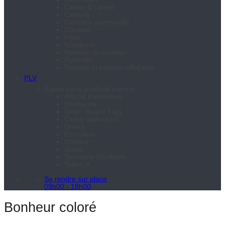
Cahier & carnet
Carterie
Classeur contrecollé
Dépliant
Flyer
Notebook
Matériel de bureau
Pochette
Tablette et tableau effaçable
PLV
Faites votre publicité partout
Affiche Kakémono
Banderole
Voile / Beach Flag
Cadre aluminium
Divers
Enrouleur
Mobilier
Stand
Structure Gonflable
Totem X
Se rendre sur place
09h00 - 18h00
Bonheur coloré