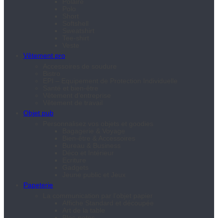
Polaire
Polo
Short
Softshell
Sweatshirt
Tee-shirt
Veste
Vêtement pro
Accessoires de soudure
Bistro
EPI – Equipement de Protection Individuelle
Santé et bien-être
Vêtement d’entreprise
Vêtement de travail
Objet pub
Personnalisez vos objets et goodies
Bagagerie & Voyage
Bien-être & Accessoires
Bureau & Business
Déco et Intérieur
Ecriture
Gadgets
Jeune public et Jeux
Papeterie
La communication par l’objet papier
Affiche Standard et découpée
Art de la table
Bloc-notes