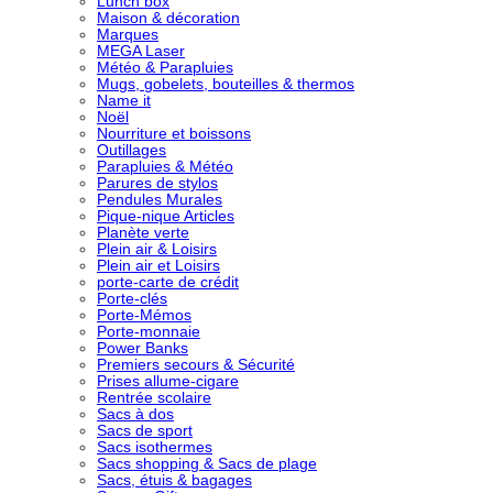
Lunch box
Maison & décoration
Marques
MEGA Laser
Météo & Parapluies
Mugs, gobelets, bouteilles & thermos
Name it
Noël
Nourriture et boissons
Outillages
Parapluies & Météo
Parures de stylos
Pendules Murales
Pique-nique Articles
Planète verte
Plein air & Loisirs
Plein air et Loisirs
porte-carte de crédit
Porte-clés
Porte-Mémos
Porte-monnaie
Power Banks
Premiers secours & Sécurité
Prises allume-cigare
Rentrée scolaire
Sacs à dos
Sacs de sport
Sacs isothermes
Sacs shopping & Sacs de plage
Sacs, étuis & bagages