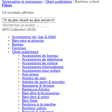
Sérigraphie et impression
/
Objet publicitaire
/
Bonheur coloré
Filtrer
Trié
19 résultats affichés
du
plus
récent
Rechercher
au
un
APO Collection 24/25
plus
produit
ancien
...
Accessoires vin, bar & hôtel
Bien-etre et pharma
Bureau
Femmes
Objet publicitaire
Accessoires de bureau
Accessoires de téléphone
Accessoires de voiture
Accessoires informatiques
Accessoires pour enfant
Anti-stress
Articles de soin
Articles de sport & gourdes
Bagagerie & Voyage
Barbecue Articles
Bien-être & Accessoires
Bien-être & soins
Bloc-Note
Bonbons à la menthe
Bonheur coloré
Bonnets & écharpes