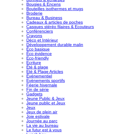
Bougies & Encens
Bouteilles isothermes et mugs
Broderie
Bureau & Business
Cadeaux & articles de poches
Casques stéréo filaires & Ecouteurs
Conférenciers
Crayons
Déco et Intérieur
Développement durable malin
Éco basique
Éco évidence
Eco-friendly
Ecriture
Été & plage
Eté & Plage Articles
Événementiel
Evènements sportifs
Féerie hivernale
Fin de série
Gadgets
Jeune Public & Jeux
Jeune public et Jeux
Jeux
Jeux de plein air
Joie estivale
Journée au parc
La vie au bureau
Le futur est à vous