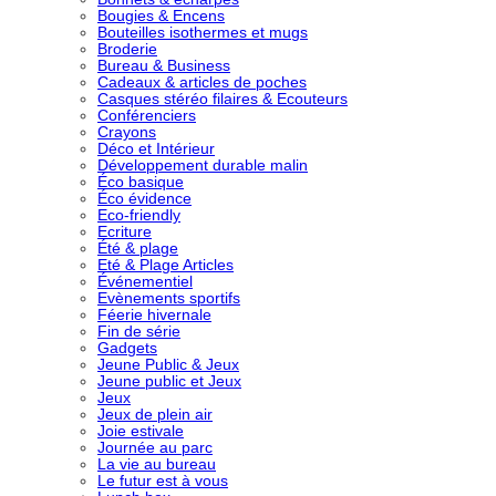
Bougies & Encens
Bouteilles isothermes et mugs
Broderie
Bureau & Business
Cadeaux & articles de poches
Casques stéréo filaires & Ecouteurs
Conférenciers
Crayons
Déco et Intérieur
Développement durable malin
Éco basique
Éco évidence
Eco-friendly
Ecriture
Été & plage
Eté & Plage Articles
Événementiel
Evènements sportifs
Féerie hivernale
Fin de série
Gadgets
Jeune Public & Jeux
Jeune public et Jeux
Jeux
Jeux de plein air
Joie estivale
Journée au parc
La vie au bureau
Le futur est à vous