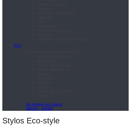
Cahier & carnet
Carterie
Classeur contrecollé
Dépliant
Flyer
Notebook
Matériel de bureau
Pochette
Tablette et tableau effaçable
PLV
Faites votre publicité partout
Affiche Kakémono
Banderole
Voile / Beach Flag
Cadre aluminium
Divers
Enrouleur
Mobilier
Stand
Structure Gonflable
Totem X
Se rendre sur place
09h00 - 18h00
Stylos Eco-style