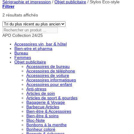
Sérigraphie et impression
/
Objet publicitaire
/
Stylos Eco-style
Filtrer
Trié
2 résultats affichés
du
plus
récent
Rechercher
au
un
APO Collection 24/25
plus
produit
ancien
...
Accessoires vin, bar & hôtel
Bien-etre et pharma
Bureau
Femmes
Objet publicitaire
Accessoires de bureau
Accessoires de téléphone
Accessoires de voiture
Accessoires informatiques
Accessoires pour enfant
Anti-stress
Articles de soin
Articles de sport & gourdes
Bagagerie & Voyage
Barbecue Articles
Bien-être & Accessoires
Bien-être & soins
Bloc-Note
Bonbons à la menthe
Bonheur coloré
Bonnets & écharpes