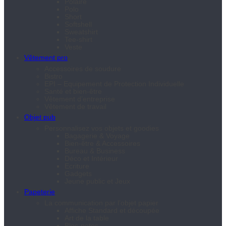
Polaire
Polo
Short
Softshell
Sweatshirt
Tee-shirt
Veste
Vêtement pro
Accessoires de soudure
Bistro
EPI – Equipement de Protection Individuelle
Santé et bien-être
Vêtement d’entreprise
Vêtement de travail
Objet pub
Personnalisez vos objets et goodies
Bagagerie & Voyage
Bien-être & Accessoires
Bureau & Business
Déco et Intérieur
Ecriture
Gadgets
Jeune public et Jeux
Papeterie
La communication par l’objet papier
Affiche Standard et découpée
Art de la table
Bloc-notes