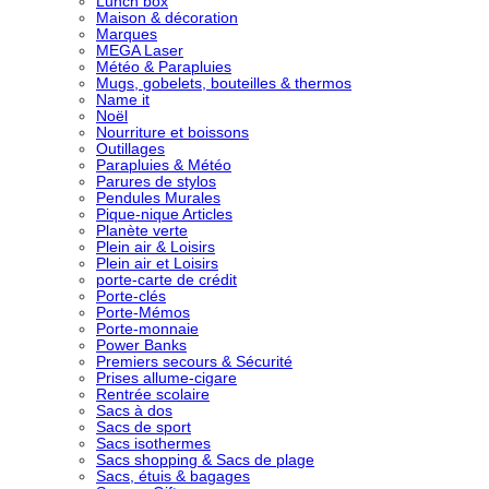
Lunch box
Maison & décoration
Marques
MEGA Laser
Météo & Parapluies
Mugs, gobelets, bouteilles & thermos
Name it
Noël
Nourriture et boissons
Outillages
Parapluies & Météo
Parures de stylos
Pendules Murales
Pique-nique Articles
Planète verte
Plein air & Loisirs
Plein air et Loisirs
porte-carte de crédit
Porte-clés
Porte-Mémos
Porte-monnaie
Power Banks
Premiers secours & Sécurité
Prises allume-cigare
Rentrée scolaire
Sacs à dos
Sacs de sport
Sacs isothermes
Sacs shopping & Sacs de plage
Sacs, étuis & bagages