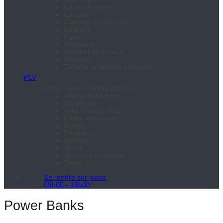
Cahier & carnet
Carterie
Classeur contrecollé
Dépliant
Flyer
Notebook
Matériel de bureau
Pochette
Tablette et tableau effaçable
PLV
Faites votre publicité partout
Affiche Kakémono
Banderole
Voile / Beach Flag
Cadre aluminium
Divers
Enrouleur
Mobilier
Stand
Structure Gonflable
Totem X
Se rendre sur place
09h00 - 18h00
Power Banks