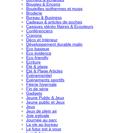
Bougies & Encens
Bouteilles isothermes et mugs
Broderie
Bureau & Business
Cadeaux & articles de poches
Casques stéréo filaires & Ecouteurs
Conférenciers
Crayons
Déco et Intérieur
Développement durable malin
Éco basique
Éco évidence
Eco-friendly
Ecriture
Été & plage
Eté & Plage Articles
Événementiel
Evènements sportifs
Féerie hivernale
Fin de série
Gadgets
Jeune Public & Jeux
Jeune public et Jeux
Jeux
Jeux de plein air
Joie estivale
Journée au parc
La vie au bureau
Le futur est à vous