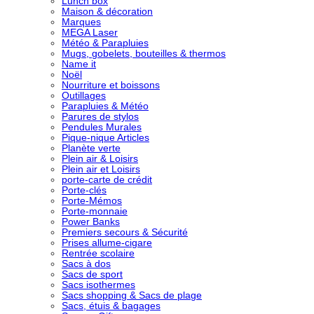
Lunch box
Maison & décoration
Marques
MEGA Laser
Météo & Parapluies
Mugs, gobelets, bouteilles & thermos
Name it
Noël
Nourriture et boissons
Outillages
Parapluies & Météo
Parures de stylos
Pendules Murales
Pique-nique Articles
Planète verte
Plein air & Loisirs
Plein air et Loisirs
porte-carte de crédit
Porte-clés
Porte-Mémos
Porte-monnaie
Power Banks
Premiers secours & Sécurité
Prises allume-cigare
Rentrée scolaire
Sacs à dos
Sacs de sport
Sacs isothermes
Sacs shopping & Sacs de plage
Sacs, étuis & bagages