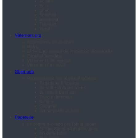
Polaire
Polo
Short
Softshell
Sweatshirt
Tee-shirt
Veste
Vêtement pro
Accessoires de soudure
Bistro
EPI – Equipement de Protection Individuelle
Santé et bien-être
Vêtement d’entreprise
Vêtement de travail
Objet pub
Personnalisez vos objets et goodies
Bagagerie & Voyage
Bien-être & Accessoires
Bureau & Business
Déco et Intérieur
Ecriture
Gadgets
Jeune public et Jeux
Papeterie
La communication par l’objet papier
Affiche Standard et découpée
Art de la table
Bloc-notes