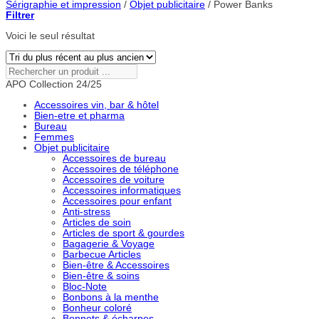
Sérigraphie et impression
/
Objet publicitaire
/
Power Banks
Filtrer
Voici le seul résultat
Rechercher
un
APO Collection 24/25
produit
...
Accessoires vin, bar & hôtel
Bien-etre et pharma
Bureau
Femmes
Objet publicitaire
Accessoires de bureau
Accessoires de téléphone
Accessoires de voiture
Accessoires informatiques
Accessoires pour enfant
Anti-stress
Articles de soin
Articles de sport & gourdes
Bagagerie & Voyage
Barbecue Articles
Bien-être & Accessoires
Bien-être & soins
Bloc-Note
Bonbons à la menthe
Bonheur coloré
Bonnets & écharpes