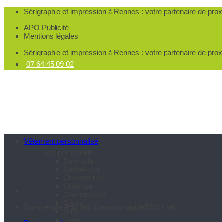
Passer
Sérigraphie et impression à Rennes
: votre partenaire de pro
au
APO Publicité
contenu
Mentions légales
Sérigraphie et impression à Rennes
: votre partenaire de pro
07 64 45 09 02
Vêtement personnalisé
Voir par produit
Bermuda
Cache-cou
Chaussures
Chemise
Combinaison
Gants
Sur-mesure
Prix bas
Livraison rapide
5500+ réf.
Gilet
Jean