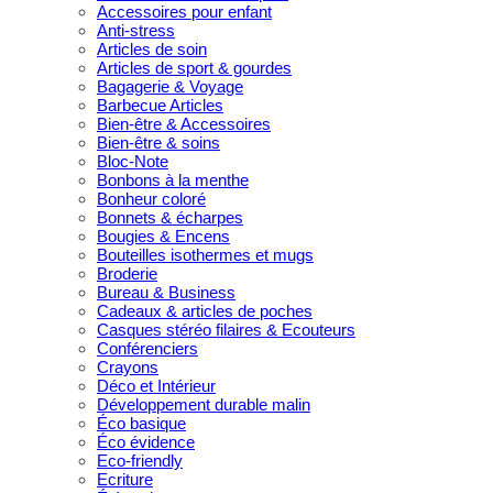
Accessoires pour enfant
Anti-stress
Articles de soin
Articles de sport & gourdes
Bagagerie & Voyage
Barbecue Articles
Bien-être & Accessoires
Bien-être & soins
Bloc-Note
Bonbons à la menthe
Bonheur coloré
Bonnets & écharpes
Bougies & Encens
Bouteilles isothermes et mugs
Broderie
Bureau & Business
Cadeaux & articles de poches
Casques stéréo filaires & Ecouteurs
Conférenciers
Crayons
Déco et Intérieur
Développement durable malin
Éco basique
Éco évidence
Eco-friendly
Ecriture