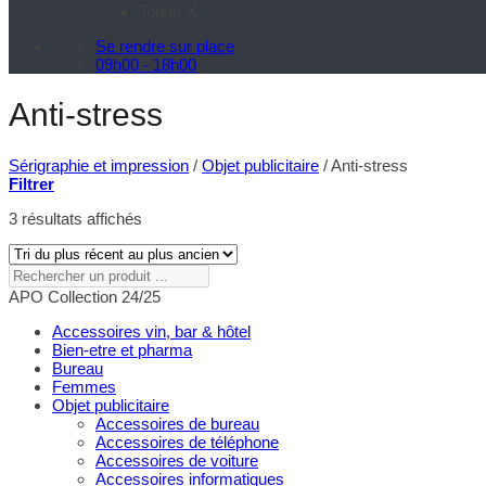
Totem X
Se rendre sur place
09h00 - 18h00
Anti-stress
Sérigraphie et impression
/
Objet publicitaire
/
Anti-stress
Filtrer
Trié
3 résultats affichés
du
plus
récent
Rechercher
au
un
APO Collection 24/25
plus
produit
ancien
...
Accessoires vin, bar & hôtel
Bien-etre et pharma
Bureau
Femmes
Objet publicitaire
Accessoires de bureau
Accessoires de téléphone
Accessoires de voiture
Accessoires informatiques