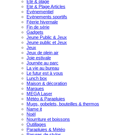
Été & plage
Eté & Plage Articles
Événementiel
Evènements sportifs
Féerie hivernale
Fin de série
Gadgets
Jeune Public & Jeux
Jeune public et Jeux
Jeux
Jeux de plein air
Joie estivale
Journée au parc
La vie au bureau
Le futur est à vous
Lunch box
Maison & décoration
Marques
MEGA Laser
Météo & Parapluies
Mugs, gobelets, bouteilles & thermos
Name it
Noël
Nourriture et boissons
Outillages
Parapluies & Météo
Parures de stylos