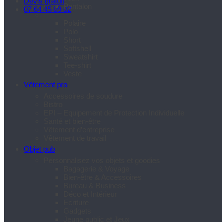
Devis gratuit
Pantalon
07 64 45 09 02
Polaire
Polo
Short
Softshell
Sweatshirt
Tee-shirt
Veste
Vêtement pro
Accessoires de soudure
Bistro
EPI – Equipement de Protection Individuelle
Santé et bien-être
Vêtement d’entreprise
Vêtement de travail
Objet pub
Personnalisez vos objets et goodies
Bagagerie & Voyage
Bien-être & Accessoires
Bureau & Business
Déco et Intérieur
Ecriture
Gadgets
Jeune public et Jeux