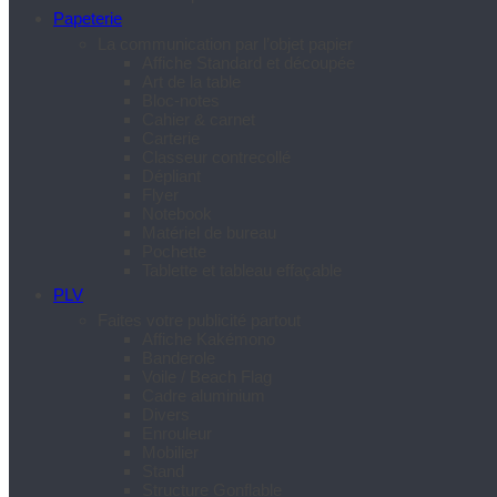
Papeterie
La communication par l’objet papier
Affiche Standard et découpée
Art de la table
Bloc-notes
Cahier & carnet
Carterie
Classeur contrecollé
Dépliant
Flyer
Notebook
Matériel de bureau
Pochette
Tablette et tableau effaçable
PLV
Faites votre publicité partout
Affiche Kakémono
Banderole
Voile / Beach Flag
Cadre aluminium
Divers
Enrouleur
Mobilier
Stand
Structure Gonflable