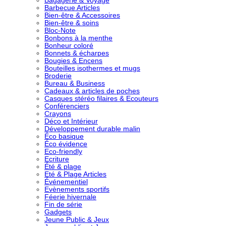
Bagagerie & Voyage
Barbecue Articles
Bien-être & Accessoires
Bien-être & soins
Bloc-Note
Bonbons à la menthe
Bonheur coloré
Bonnets & écharpes
Bougies & Encens
Bouteilles isothermes et mugs
Broderie
Bureau & Business
Cadeaux & articles de poches
Casques stéréo filaires & Ecouteurs
Conférenciers
Crayons
Déco et Intérieur
Développement durable malin
Éco basique
Éco évidence
Eco-friendly
Ecriture
Été & plage
Eté & Plage Articles
Événementiel
Evènements sportifs
Féerie hivernale
Fin de série
Gadgets
Jeune Public & Jeux