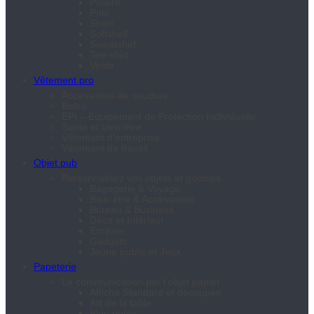
Polaire
Polo
Short
Softshell
Sweatshirt
Tee-shirt
Veste
Vêtement pro
Accessoires de soudure
Bistro
EPI – Equipement de Protection Individuelle
Santé et bien-être
Vêtement d’entreprise
Vêtement de travail
Objet pub
Personnalisez vos objets et goodies
Bagagerie & Voyage
Bien-être & Accessoires
Bureau & Business
Déco et Intérieur
Ecriture
Gadgets
Jeune public et Jeux
Papeterie
La communication par l’objet papier
Affiche Standard et découpée
Art de la table
Bloc-notes