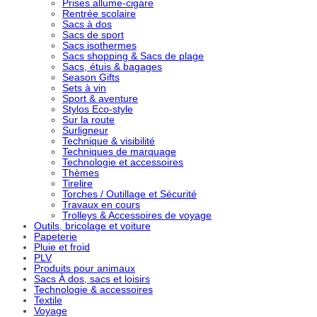
Prises allume-cigare
Rentrée scolaire
Sacs à dos
Sacs de sport
Sacs isothermes
Sacs shopping & Sacs de plage
Sacs, étuis & bagages
Season Gifts
Sets à vin
Sport & aventure
Stylos Eco-style
Sur la route
Surligneur
Technique & visibilité
Techniques de marquage
Technologie et accessoires
Thèmes
Tirelire
Torches / Outillage et Sécurité
Travaux en cours
Trolleys & Accessoires de voyage
Outils, bricolage et voiture
Papeterie
Pluie et froid
PLV
Produits pour animaux
Sacs À dos, sacs et loisirs
Technologie & accessoires
Textile
Voyage