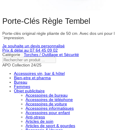
Porte-Clés Règle Tembel
Porte-clés original règle pliante de 50 cm. Avec dos uni pour l
´impression.
Je souhaite un devis personnalisé
Prix & délai au 07 64 45 09 02
Catégorie :
Torches / Outillage et Sécurité
Rechercher
un
APO Collection 24/25
produit
...
Accessoires vin, bar & hôtel
Bien-etre et pharma
Bureau
Femmes
Objet publicitaire
Accessoires de bureau
Accessoires de téléphone
Accessoires de voiture
Accessoires informatiques
Accessoires pour enfant
Anti-stress
Articles de soin
Articles de sport & gourdes