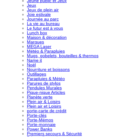
Jeune public et Jeux
Jeux
Jeux de plein air
Joie estivale
Journée au parc
La vie au bureau
Le futur est à vous
Lunch box
Maison & décoration
Marques
MEGA Laser
Météo & Parapluies
Mugs, gobelets, bouteilles & thermos
Name it
Noël
Nourriture et boissons
Outillages
Parapluies & Météo
Parures de stylos
Pendules Murales
Pique-nique Articles
Planète verte
Plein air & Loisirs
Plein air et Loisirs
porte-carte de crédit
Porte-clés
Porte-Mémos
Porte-monnaie
Power Banks
Premiers secours & Sécurité