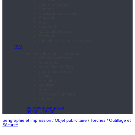
Cahier & carnet
Carterie
Classeur contrecollé
Dépliant
Flyer
Notebook
Matériel de bureau
Pochette
Tablette et tableau effaçable
PLV
Faites votre publicité partout
Affiche Kakémono
Banderole
Voile / Beach Flag
Cadre aluminium
Divers
Enrouleur
Mobilier
Stand
Structure Gonflable
Totem X
Se rendre sur place
09h00 - 18h00
Sérigraphie et impression
/
Objet publicitaire
/
Torches / Outillage et
Sécurité