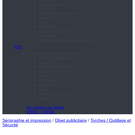
Cahier & carnet
Carterie
Classeur contrecollé
Dépliant
Flyer
Notebook
Matériel de bureau
Pochette
Tablette et tableau effaçable
PLV
Faites votre publicité partout
Affiche Kakémono
Banderole
Voile / Beach Flag
Cadre aluminium
Divers
Enrouleur
Mobilier
Stand
Structure Gonflable
Totem X
Se rendre sur place
09h00 - 18h00
Sérigraphie et impression
/
Objet publicitaire
/
Torches / Outillage et
Sécurité