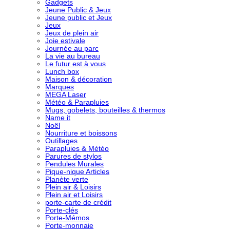
Gadgets
Jeune Public & Jeux
Jeune public et Jeux
Jeux
Jeux de plein air
Joie estivale
Journée au parc
La vie au bureau
Le futur est à vous
Lunch box
Maison & décoration
Marques
MEGA Laser
Météo & Parapluies
Mugs, gobelets, bouteilles & thermos
Name it
Noël
Nourriture et boissons
Outillages
Parapluies & Météo
Parures de stylos
Pendules Murales
Pique-nique Articles
Planète verte
Plein air & Loisirs
Plein air et Loisirs
porte-carte de crédit
Porte-clés
Porte-Mémos
Porte-monnaie