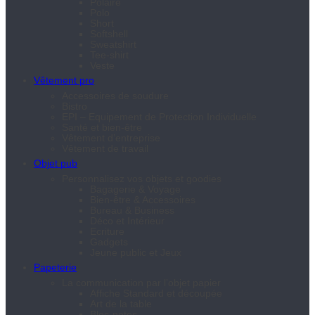
Polaire
Polo
Short
Softshell
Sweatshirt
Tee-shirt
Veste
Vêtement pro
Accessoires de soudure
Bistro
EPI – Equipement de Protection Individuelle
Santé et bien-être
Vêtement d’entreprise
Vêtement de travail
Objet pub
Personnalisez vos objets et goodies
Bagagerie & Voyage
Bien-être & Accessoires
Bureau & Business
Déco et Intérieur
Ecriture
Gadgets
Jeune public et Jeux
Papeterie
La communication par l’objet papier
Affiche Standard et découpée
Art de la table
Bloc-notes