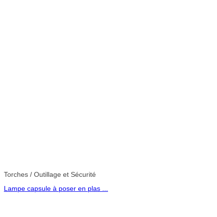
Torches / Outillage et Sécurité
Lampe capsule à poser en plas ...