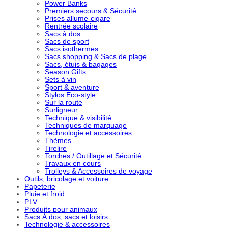
Power Banks
Premiers secours & Sécurité
Prises allume-cigare
Rentrée scolaire
Sacs à dos
Sacs de sport
Sacs isothermes
Sacs shopping & Sacs de plage
Sacs, étuis & bagages
Season Gifts
Sets à vin
Sport & aventure
Stylos Eco-style
Sur la route
Surligneur
Technique & visibilité
Techniques de marquage
Technologie et accessoires
Thèmes
Tirelire
Torches / Outillage et Sécurité
Travaux en cours
Trolleys & Accessoires de voyage
Outils, bricolage et voiture
Papeterie
Pluie et froid
PLV
Produits pour animaux
Sacs À dos, sacs et loisirs
Technologie & accessoires