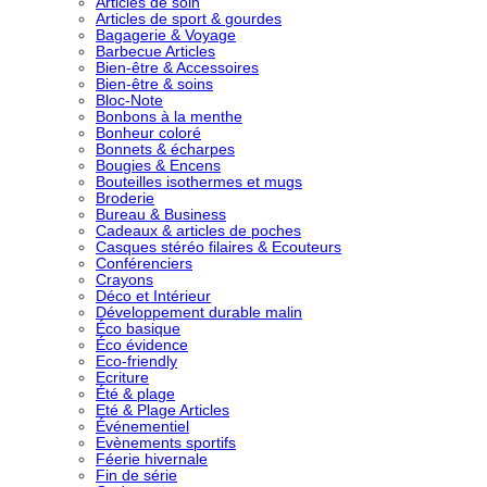
Articles de soin
Articles de sport & gourdes
Bagagerie & Voyage
Barbecue Articles
Bien-être & Accessoires
Bien-être & soins
Bloc-Note
Bonbons à la menthe
Bonheur coloré
Bonnets & écharpes
Bougies & Encens
Bouteilles isothermes et mugs
Broderie
Bureau & Business
Cadeaux & articles de poches
Casques stéréo filaires & Ecouteurs
Conférenciers
Crayons
Déco et Intérieur
Développement durable malin
Éco basique
Éco évidence
Eco-friendly
Ecriture
Été & plage
Eté & Plage Articles
Événementiel
Evènements sportifs
Féerie hivernale
Fin de série