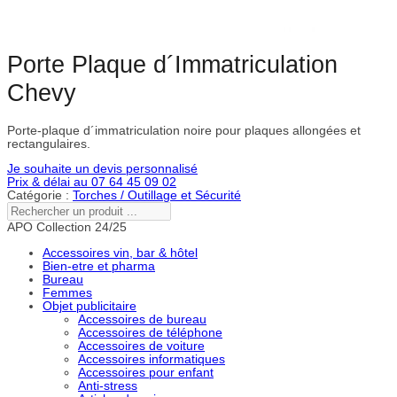
Porte Plaque d´Immatriculation
Chevy
Porte-plaque d´immatriculation noire pour plaques allongées et
rectangulaires.
Je souhaite un devis personnalisé
Prix & délai au 07 64 45 09 02
Catégorie :
Torches / Outillage et Sécurité
Rechercher
un
APO Collection 24/25
produit
...
Accessoires vin, bar & hôtel
Bien-etre et pharma
Bureau
Femmes
Objet publicitaire
Accessoires de bureau
Accessoires de téléphone
Accessoires de voiture
Accessoires informatiques
Accessoires pour enfant
Anti-stress